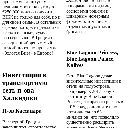
450-метровым пляжем,
программе за покупку
панорамными видами,
недвижимости на сумму от
сосновыми рощами и
€250,000 можно получить
шикарным номерным
ВНЖ не только для себя, но и
фондом, в том числе
для своей семьи. В остальных
отдельными уютными
странах, которые предлагают
бунгало.
«золотые визы», сумма
гораздо выше. В Греции на
сегодняшний день самый
низкий порог по программе
Blue Lagoon Princess,
«Золотая Виза» в Европе!
Blue Lagoon Palace,
Kalives
Инвестиции в
Сеть Blue Lagoon делает
значительные инвестиции в
транспортную
отели на полуострове.
сеть п-ова
Например, в 2017 году в
гостиницу Blue Lagoon
Халкидики
Princess, которая открылась в
2015 году, дополнительно
П-ов Кассандра
вложили около €3
миллионов, что позволило
В северной Греции
существенно расширить
завершилось строительство
номерной фонд. Через год