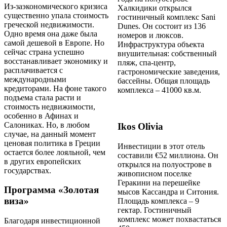
Из-заэкономического кризиса
Халкидики открылся
существенно упала стоимость
гостиничный комплекс Sani
греческой недвижимости.
Dunes. Он состоит из 136
Одно время она даже была
номеров и люксов.
самой дешевой в Европе. Но
Инфраструктура объекта
сейчас страна успешно
внушительная: собственный
восстанавливает экономику и
пляж, спа-центр,
расплачивается с
гастрономические заведения,
международными
бассейны. Общая площадь
кредиторами. На фоне такого
комплекса – 41000 кв.м.
подъема стала расти и
стоимость недвижимости,
особенно в Афинах и
Салониках. Но, в любом
Ikos Olivia
случае, на данный момент
ценовая политика в Греции
Инвестиции в этот отель
остается более лояльной, чем
составили €52 миллиона. Он
в других европейских
открылся на полуострове в
государствах.
живописном поселке
Геракини на перешейке
Программа «Золотая
мысов Кассандра и Ситония.
виза»
Площадь комплекса – 9
гектар. Гостиничный
комплекс может похвастаться
Благодаря инвестиционной