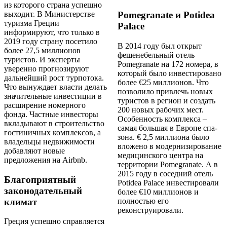
из которого страна успешно
выходит. В Министерстве
Pomegranate и Potidea
туризма Греции
Palace
информируют, что только в
2019 году страну посетило
В 2014 году был открыт
более 27,5 миллионов
фешенебельный отель
туристов. И эксперты
Pomegranate на 172 номера, в
уверенно прогнозируют
который было инвестировано
дальнейший рост турпотока.
более €25 миллионов. Что
Что вынуждает власти делать
позволило привлечь новых
значительные инвестиции в
туристов в регион и создать
расширение номерного
200 новых рабочих мест.
фонда. Частные инвесторы
Особенность комплекса –
вкладывают в строительство
самая большая в Европе спа-
гостиничных комплексов, а
зона. € 2,5 миллиона было
владельцы недвижимости
вложено в модернизирование
добавляют новые
медицинского центра на
предложения на Airbnb.
территории Pomegranate. А в
2015 году в соседний отель
Благоприятный
Potidea Palace инвестировали
законодательный
более €10 миллионов и
климат
полностью его
реконструировали.
Греция успешно справляется