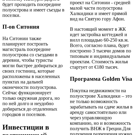
проект на Ситонии - средней
будет проходить посередине
малой части полуострова
полуострова и имеет съезды в
Халкидики и имеет прямой
поселки.
вид на Святую гору Афон.
П-ов Ситония
В настоящий момент в ЖК
идет застройка коттеджей и
На Ситонии также
вилл площадью 60-250 кв.м.
планируют построить
Всего, согласно плана, будет
магистраль посередине
построено 3 тысячи домов по
полуострова со съездами в
типовым и индивидуальным
деревни, чтобы туристы
проектам. Стоимость жилья
могли быстрее добираться до
стартует от €180 тысяч.
своих гостиниц, которые
расположены в населенных
Программа Golden Visa
пунктах на дальней
оконечности полуострова.
Покупка недвижимости на
Сейчас функционирует
полуострове Халкидики – это
только окружная дорога, но
не только возможность
по ней долго и неудобно
зарабатывать на сдаче жилья в
добираться до отдаленных
аренду самостоятельно или
городков и поселков.
через управляющую
компанию, но и возможность
Инвестиции в
получить ВНЖ в Греции.Для
получения разрешения нужно