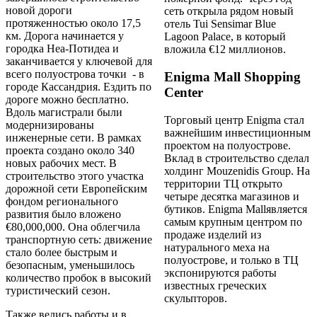
новой дороги
сеть открыла рядом новый
протяженностью около 17,5
отель Tui Sensimar Blue
км. Дорога начинается у
Lagoon Palace, в который
городка Неа-Потидеа и
вложила €12 миллионов.
заканчивается у ключевой для
всего полуострова точки - в
Enigma Mall Shopping
городе Кассандрия. Ездить по
Center
дороге можно бесплатно.
Вдоль магистрали были
Торговый центр Enigma стал
модернизированы
важнейшим инвестиционным
инженерные сети. В рамках
проектом на полуострове.
проекта создано около 340
Вклад в строительство сделал
новых рабочих мест. В
холдинг Mouzenidis Group. На
строительство этого участка
территории ТЦ открыто
дорожной сети Европейским
четыре десятка магазинов и
фондом регионального
бутиков. Enigma Mallявляется
развития было вложено
самым крупным центром по
€80,000,000. Она облегчила
продаже изделий из
транспортную сеть: движение
натурального меха на
стало более быстрым и
полуострове, и только в ТЦ
безопасным, уменьшилось
экспонируются работы
количество пробок в высокий
известных греческих
туристический сезон.
скульпторов.
Также велись работы и в