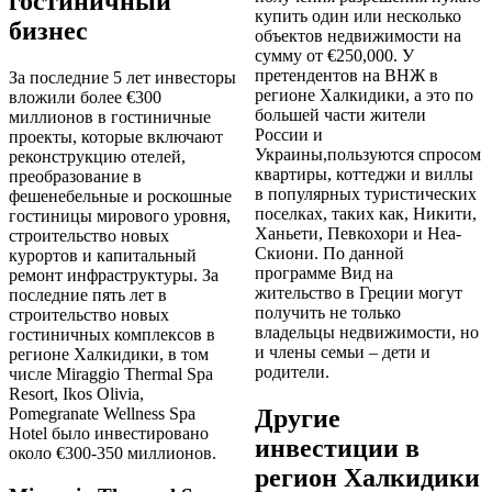
гостиничный
купить один или несколько
бизнес
объектов недвижимости на
сумму от €250,000. У
претендентов на ВНЖ в
За последние 5 лет инвесторы
регионе Халкидики, а это по
вложили более €300
большей части жители
миллионов в гостиничные
России и
проекты, которые включают
Украины,пользуются спросом
реконструкцию отелей,
квартиры, коттеджи и виллы
преобразование в
в популярных туристических
фешенебельные и роскошные
поселках, таких как, Никити,
гостиницы мирового уровня,
Ханьети, Певкохори и Неа-
строительство новых
Скиони. По данной
курортов и капитальный
программе Вид на
ремонт инфраструктуры. За
жительство в Греции могут
последние пять лет в
получить не только
строительство новых
владельцы недвижимости, но
гостиничных комплексов в
и члены семьи – дети и
регионе Халкидики, в том
родители.
числе Miraggio Thermal Spa
Resort, Ikos Olivia,
Другие
Pomegranate Wellness Spa
Hotel было инвестировано
инвестиции в
около €300-350 миллионов.
регион Халкидики