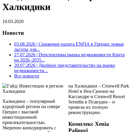
Халкидики
10.03.2020
Новости
03.08.2026
| Снижение налога ENFIA в Греции: новые
льготы для...
27.07.2026
| Перспективы рынка недвижимости Крита
на 2026–2035...
20.07.2026
| Двойное представительство на рынке
недвижимости...
Все новости
на Халкидики – Cronwell Park
Hotel в Неа-Скиони на
Кассандре и Cronwell Resort
Халкидики – популярный
Sermilia в Псакудиа – и
курортный регион на севере
провела их полную
Греции с высокой
реконструкцию.
инвестиционной
привлекательностью.
Комплекс Xenia
Уверенно конкурировать с
Paliouri