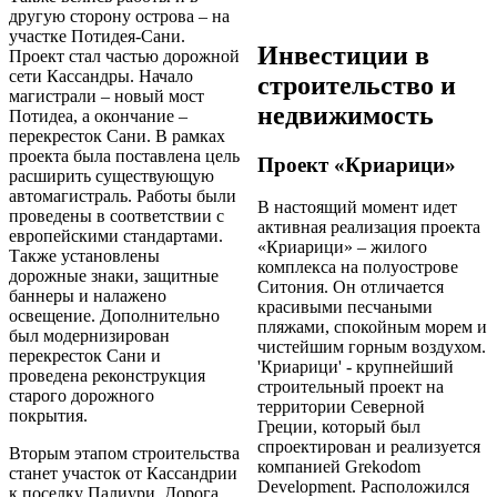
другую сторону острова – на
участке Потидея-Сани.
Инвестиции в
Проект стал частью дорожной
сети Кассандры. Начало
строительство и
магистрали – новый мост
недвижимость
Потидеа, а окончание –
перекресток Сани. В рамках
проекта была поставлена цель
Проект «Криарици»
расширить существующую
автомагистраль. Работы были
В настоящий момент идет
проведены в соответствии с
активная реализация проекта
европейскими стандартами.
«Криарици» – жилого
Также установлены
комплекса на полуострове
дорожные знаки, защитные
Ситония. Он отличается
баннеры и налажено
красивыми песчаными
освещение. Дополнительно
пляжами, спокойным морем и
был модернизирован
чистейшим горным воздухом.
перекресток Сани и
'Криарици' - крупнейший
проведена реконструкция
строительный проект на
старого дорожного
территории Северной
покрытия.
Греции, который был
спроектирован и реализуется
Вторым этапом строительства
компанией Grekodom
станет участок от Кассандрии
Development. Расположился
к поселку Палиури. Дорога