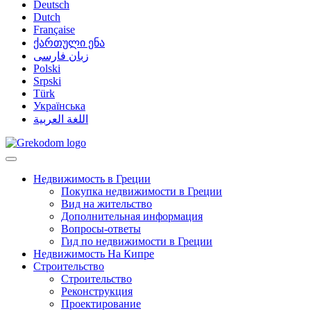
Deutsch
Dutch
Française
ქართული ენა
زبان فارسی
Polski
Srpski
Türk
Українська
اللغة العربية
Недвижимость в Греции
Покупка недвижимости в Греции
Вид на жительство
Дополнительная информация
Вопросы-ответы
Гид по недвижимости в Греции
Недвижимость На Кипре
Строительство
Строительство
Реконструкция
Проектирование