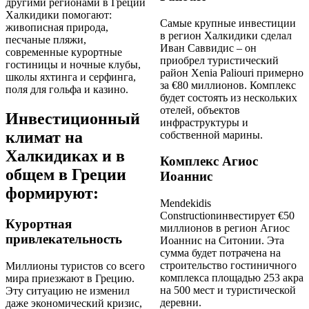
другими регионами в Греции
Халкидики помогают:
Самые крупные инвестиции
живописная природа,
в регион Халкидики сделал
песчаные пляжи,
Иван Саввидис – он
современные курортные
приобрел туристический
гостиницы и ночные клубы,
район Xenia Paliouri примерно
школы яхтинга и серфинга,
за €80 миллионов. Комплекс
поля для гольфа и казино.
будет состоять из нескольких
отелей, объектов
Инвестиционный
инфраструктуры и
климат на
собственной марины.
Халкидиках и в
Комплекс Агиос
общем в Греции
Иоаннис
формируют:
Mendekidis
Constructionинвестирует €50
Курортная
миллионов в регион Агиос
привлекательность
Иоаннис на Ситонии. Эта
сумма будет потрачена на
строительство гостиничного
Миллионы туристов со всего
комплекса площадью 253 акра
мира приезжают в Грецию.
на 500 мест и туристической
Эту ситуацию не изменил
деревни.
даже экономический кризис,