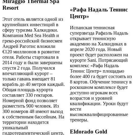
Miraggio Thermal Spa
Resort
«Рафа Надаль Теннис
Центр»
Этот отель является одной из
крупнейших инвестиций в
Испанская теннисная
сферу туризма Халкидики.
суперзвезда Рафаэль Надаль
Компания Med Sea Health и
открывает теннисную
греко-российский бизнесмен
академию на Халкидиках в
Андрей Раготис вложили
апреле 2020 года. Новый
€120 миллионов в развитие
проект будет расположен на
отеля. Работы стартовали в
курорте Sani. Потрясающий
2014 году и были завершены
комплекс «Рафа Надаль
спустя 2 года. Получился
Теннис Центр» площадью
впечатляющий курорт –
более 400 га будет состоять из
только гавань вмещает 81
8 кортов. Обучение теннису в
корабль до 40 метров каждый.
роскошном комплексе будет
Общая площадь курорта
доступно игрокам всех
составляет 330 гектаров.
возрастов и уровней
Номерной фонд позволяет
квалификации. Уроки будут
разместить 900 человек. Из
вести
300 номеров 48 имеют выход
высококвалифицированные
к собственным бассейнам. На
тренеры.
территории находится
уникальный
Eldorado Gold
гидротерапевтический центр,