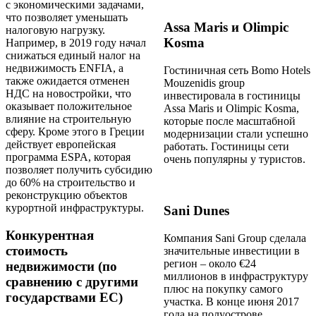
с экономическими задачами,
что позволяет уменьшать
Assa Maris и Olimpic
налоговую нагрузку.
Kosma
Например, в 2019 году начал
снижаться единый налог на
недвижимость ENFIA, а
Гостиничная сеть Bomo Hotels
также ожидается отменен
Mouzenidis group
НДС на новостройки, что
инвестировала в гостиницы
оказывает положительное
Assa Maris и Olimpic Kosma,
влияние на строительную
которые после масштабной
сферу. Кроме этого в Греции
модернизации стали успешно
действует европейская
работать. Гостиницы сети
программа ESPA, которая
очень популярны у туристов.
позволяет получить субсидию
до 60% на строительство и
реконструкцию объектов
курортной инфраструктуры.
Sani Dunes
Конкурентная
Компания Sani Group сделала
стоимость
значительные инвестиции в
регион – около €24
недвижимости (по
миллионов в инфраструктуру
сравнению с другими
плюс на покупку самого
государствами ЕС)
участка. В конце июня 2017
года на полуострове