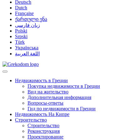
Deutsch
Dutch
Française
ქართული ენა
زبان فارسی
Polski
Srpski
Türk
Українська
اللغة العربية
Недвижимость в Греции
Покупка недвижимости в Греции
Вид на жительство
Дополнительная информация
Вопросы-ответы
Гид по недвижимости в Греции
Недвижимость На Кипре
Строительство
Строительство
Реконструкция
Проектирование