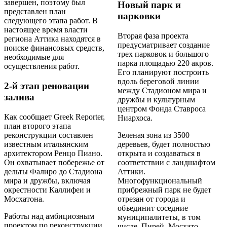
завершен, поэтому был
Новый парк и
представлен план
парковки
следующего этапа работ. В
настоящее время власти
Вторая фаза проекта
региона Аттика находятся в
предусматривает создание
поиске финансовых средств,
трех парковок и большого
необходимые для
парка площадью 220 акров.
осуществления работ.
Его планируют построить
вдоль береговой линии
2-й этап реновации
между Стадионом мира и
залива
дружбы и культурным
центром Фонда Ставроса
Как сообщает Greek Reporter,
Ниархоса.
план второго этапа
реконструкции составлен
Зеленая зона из 3500
известным итальянским
деревьев, будет полностью
архитектором Ренцо Пиано.
открыта и создаваться в
Он охватывает побережье от
соответствии с ландшафтом
дельты Фалиро до Стадиона
Аттики.
мира и дружбы, включая
Многофункциональный
окрестности Каллифеи и
прибрежный парк не будет
Мосхатона.
отрезан от города и
объединит соседние
Работы над амбициозным
муниципалитеты, в том
проектом по реконструкции
числе, Пирей, Мосхато,