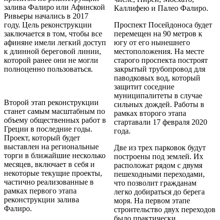
залива Фалиро или Афинской
Каллифею и Палео Фалиро.
Ривьеры начались в 2017
году. Цель реконструкции
Проспект Посейдоноса будет
заключается в том, чтобы все
перемещен на 90 метров к
афиняне имели легкий доступ
югу от его нынешнего
к длинной береговой линии,
местоположения. На месте
которой ранее они не могли
старого проспекта построят
полноценно пользоваться.
закрытый трубопровод для
паводковых вод, который
защитит соседние
муниципалитеты в случае
Второй этап реконструкции
сильных дождей. Работы в
станет самым масштабным по
рамках второго этапа
объему общественных работ в
стартавали 17 февраля 2020
Греции в последние годы.
года.
Проект, который будет
выставлен на региональные
Две из трех парковок будут
торги в ближайшие несколько
построены под землей. Их
месяцев, включает в себя и
расположат рядом с двумя
некоторые текущие проекты,
пешеходными переходами,
частично реализованные в
что позволит гражданам
рамках первого этапа
легко добираться до берега
реконструкции залива
моря. На первом этапе
Фалиро.
строительство двух переходов
было практически