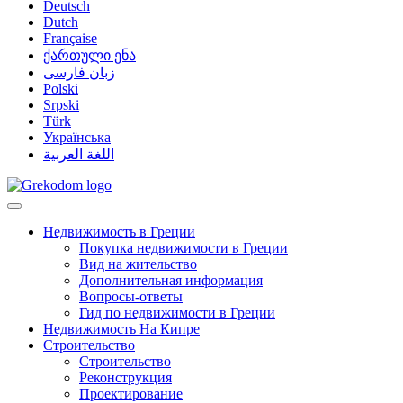
Deutsch
Dutch
Française
ქართული ენა
زبان فارسی
Polski
Srpski
Türk
Українська
اللغة العربية
Недвижимость в Греции
Покупка недвижимости в Греции
Вид на жительство
Дополнительная информация
Вопросы-ответы
Гид по недвижимости в Греции
Недвижимость На Кипре
Строительство
Строительство
Реконструкция
Проектирование