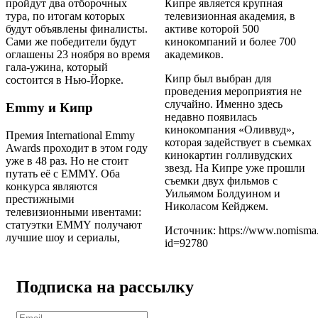
пройдут два отборочных
Кипре является крупная
тура, по итогам которых
телевизионная академия, в
будут объявлены финалисты.
активе которой 500
Сами же победители будут
кинокомпаний и более 700
оглашены 23 ноября во время
академиков.
гала-ужина, который
Кипр был выбран для
состоится в Нью-Йорке.
проведения мероприятия не
случайно. Именно здесь
Emmy и Кипр
недавно появилась
кинокомпания «Оливвуд»,
Премия International Emmy
которая задействует в съемках
Awards проходит в этом году
кинокартин голливудских
уже в 48 раз. Но не стоит
звезд. На Кипре уже прошли
путать её с EMMY. Оба
съемки двух фильмов с
конкурса являются
Уильямом Болдуином и
престижными
Николасом Кейджем.
телевизионными ивентами:
статуэтки EMMY получают
Источник: https://www.nomisma.
лучшие шоу и сериалы,
id=92780
Подписка на рассылку