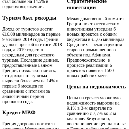
Стратегические
стал больше на 14,5% в
годовом выражении.
инвестиции
Туризм бьет рекорды
Межведомственный комитет
Греции по стратегическим
Доход от туристов достиг
инвестициям утвердил 6
€16,08 миллиардов за первые
новых проектов с общим
9 месяцев 2019 года. Греции
бюджетом в €1,05 миллиарда.
удалось превзойти итоги 2018
Среди них – реконструкция
года, а 2019 год стал
старого промышленного
рекордным для греческого
объекта под Афинами.
туризма. Последние данные,
Предположительно, в
предоставленные Банком
процессе реализации 6
Греции, позволяют понять,
проектов появятся 1500
что доходы от туризма
новых рабочих мест.
выросли более чем на 14% в
первые 9 месяцев по
Цены на недвижимость
сравнению с итогами за
аналогичный период
Цены на греческую жилую
прошлого года.
недвижимость выросли на
9,1% в 3-м квартале по
Кредит МВФ
сравнению с 7,7% во 2-м
квартале. Безусловно,
Греция досрочно погасила
восстановление цен на жилье
долг перед Международным
в Греции набирает обороты, и