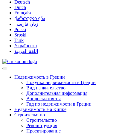
Deutsch
Dutch
Française
ქართული ენა
زبان فارسی
Polski
Srpski
Türk
Українська
اللغة العربية
Недвижимость в Греции
Покупка недвижимости в Греции
Вид на жительство
Дополнительная информация
Вопросы-ответы
Гид по недвижимости в Греции
Недвижимость На Кипре
Строительство
Строительство
Реконструкция
Проектирование