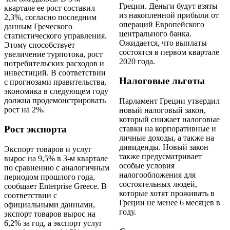
Греции. Деньги будут взяты
квартале ее рост составил
из накопленной прибыли от
2,3%, согласно последним
операций Европейского
данным Греческого
центрального банка.
статистического управления.
Ожидается, что выплаты
Этому способствует
состоятся в первом квартале
увеличение турпотока, рост
2020 года.
потребительских расходов и
инвестиций. В соответствии
Налоговые льготы
с прогнозами правительства,
экономика в следующем году
должна продемонстрировать
Парламент Греции утвердил
рост на 2%.
новый налоговый закон,
который снижает налоговые
Рост экспорта
ставки на корпоративные и
личные доходы, а также на
дивиденды. Новый закон
Экспорт товаров и услуг
также предусматривает
вырос на 9,5% в 3-м квартале
особые условия
по сравнению с аналогичным
налогообложения для
периодом прошлого года,
состоятельных людей,
сообщает Enterprise Greece. В
которые хотят проживать в
соответствии с
Греции не менее 6 месяцев в
официальными данными,
году.
экспорт товаров вырос на
6,2% за год, а экспорт услуг