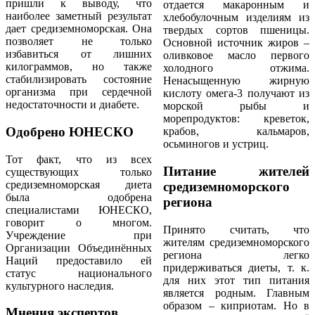
пришли к выводу, что
отдается макаронным и
наиболее заметный результат
хлебобулочным изделиям из
дает средиземноморская. Она
твердых сортов пшеницы.
позволяет не только
Основной источник жиров –
избавиться от лишних
оливковое масло первого
килограммов, но также
холодного отжима.
стабилизировать состояние
Ненасыщенную жирную
организма при сердечной
кислоту омега-3 получают из
недостаточности и диабете.
морской рыбы и
морепродуктов: креветок,
Одобрено ЮНЕСКО
крабов, кальмаров,
осьминогов и устриц.
Тот факт, что из всех
Питание жителей
существующих только
средиземноморская диета
средиземноморского
была одобрена
региона
специалистами ЮНЕСКО,
говорит о многом.
Принято считать, что
Учреждение при
жителям средиземноморского
Организации Объединённых
региона легко
Наций предоставило ей
придерживаться диеты, т. к.
статус национального
для них этот тип питания
культурного наследия.
является родным. Главным
образом – киприотам. Но в
Мнения экспертов