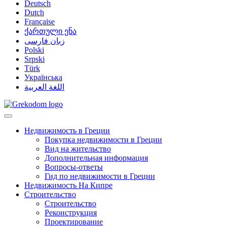
Deutsch
Dutch
Française
ქართული ენა
زبان فارسی
Polski
Srpski
Türk
Українська
اللغة العربية
Недвижимость в Греции
Покупка недвижимости в Греции
Вид на жительство
Дополнительная информация
Вопросы-ответы
Гид по недвижимости в Греции
Недвижимость На Кипре
Строительство
Строительство
Реконструкция
Проектирование