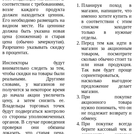
соответствии с требованиями,
Планируя поход в
возле каждого продукта
магазин, напишите, что
должен находиться ценник.
именно хотите купить и
Его необходимо размещать на
в соответствии с этим
видном месте. На ценнике
списком заходите
должна быть указана новая
только в нужные
цена (сниженная) и старая
отделы.
цена (обычно зачеркнутая).
Перед тем как идти в
Разрешено указывать скидку
магазин за акционным
в процентах.
товаром, посмотрите
сколько обычно стоит та
Инспекторы будут
или иная продукция.
внимательно следить за тем,
Так вам будет проще
чтобы скидки на товары были
сориентироваться,
реальными. Другими
насколько выгодное
словами, у магазинов не
предложение делает
получится за некоторое время
магазин.
до начала акции увеличить
При покупке
цену, а затем снизить ее.
акционного товара
Владельцы торговых точек
нужно понимать, что он
будут подвергаться контролю
не подлежит возврату и
со стороны уполномоченных
обмену.
органов. В случае проведения
При покупке всегда
проверки они обязаны
берите кассовый чек и
доказать, что старая цена,