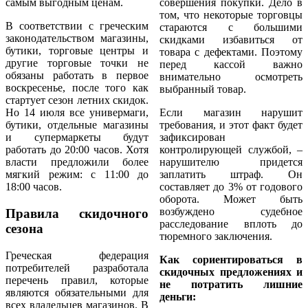
самым выгодным ценам.
совершения покупки. Дело в
том, что некоторые торговцы
В соответствии с греческим
стараются с большими
законодательством магазины,
скидками избавиться от
бутики, торговые центры и
товара с дефектами. Поэтому
другие торговые точки не
перед кассой важно
обязаны работать в первое
внимательно осмотреть
воскресенье, после того как
выбранный товар.
стартует сезон летних скидок.
Но 14 июля все универмаги,
Если магазин нарушит
бутики, отдельные магазины
требования, и этот факт будет
и супермаркеты будут
зафиксирован
работать до 20:00 часов. Хотя
контролирующей службой, –
власти предложили более
нарушителю придется
мягкий режим: с 11:00 до
заплатить штраф. Он
18:00 часов.
составляет до 3% от годового
оборота. Может быть
возбуждено судебное
Правила скидочного
расследование вплоть до
сезона
тюремного заключения.
Греческая федерация
Как сориентироваться в
потребителей разработала
скидочных предложениях и
перечень правил, которые
не потратить лишние
являются обязательными для
деньги:
всех владельцев магазинов. В