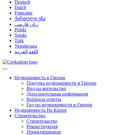
Deutsch
Dutch
Française
ქართული ენა
زبان فارسی
Polski
Srpski
Türk
Українська
اللغة العربية
Недвижимость в Греции
Покупка недвижимости в Греции
Вид на жительство
Дополнительная информация
Вопросы-ответы
Гид по недвижимости в Греции
Недвижимость На Кипре
Строительство
Строительство
Реконструкция
Проектирование