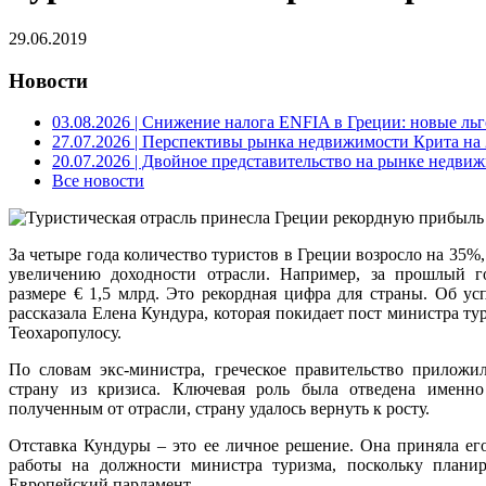
29.06.2019
Новости
03.08.2026
| Снижение налога ENFIA в Греции: новые льго
27.07.2026
| Перспективы рынка недвижимости Крита на 2
20.07.2026
| Двойное представительство на рынке недвиж
Все новости
За четыре года количество туристов в Греции возросло на 35%
увеличению доходности отрасли. Например, за прошлый 
размере € 1,5 млрд. Это рекордная цифра для страны. Об ус
рассказала Елена Кундура, которая покидает пост министра ту
Теохаропулосу.
По словам экс-министра, греческое правительство приложи
страну из кризиса. Ключевая роль была отведена именно 
полученным от отрасли, страну удалось вернуть к росту.
Отставка Кундуры – это ее личное решение. Она приняла ег
работы на должности министра туризма, поскольку планир
Европейский парламент.