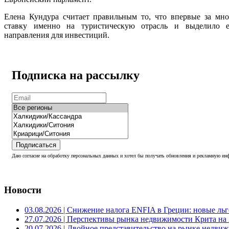
Елена Кундура считает правильным то, что впервые за мног
ставку именно на туристическую отрасль и выделило е
направления для инвестиций.
Подписка на рассылку
Подписаться
Даю согласие на обработку персональных данных и хотел бы получать обновления и рекламную инф
Новости
03.08.2026
| Снижение налога ENFIA в Греции: новые льго
27.07.2026
| Перспективы рынка недвижимости Крита на 2
20.07.2026
| Двойное представительство на рынке недвиж