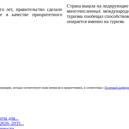
Страна вышла на лидирующие 
о лет, правительство сделало
многочисленных международн
е в качестве приоритетного
туризма пообещал способствова
опирается именно на туризм.
ормацию, которые соответствуют моим интересам и предпочтениям, в соответствии с
Политикой конфиде
ты для...
026–2035...
имости...