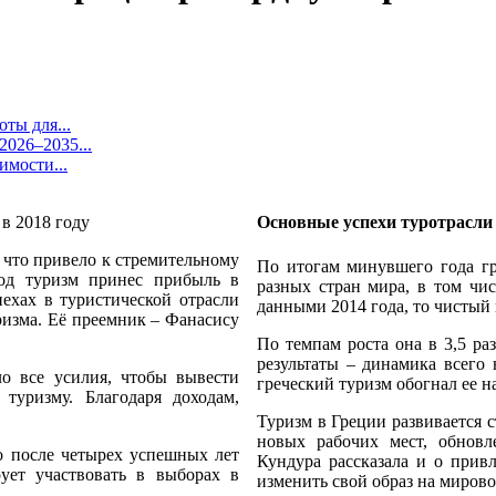
ты для...
026–2035...
имости...
Основные успехи туротрасли
, что привело к стремительному
По итогам минувшего года гр
год туризм принес прибыль в
разных стран мира, в том чис
пехах в туристической отрасли
данными 2014 года, то чистый 
ризма. Её преемник – Фанасису
По темпам роста она в 3,5 ра
результаты – динамика всего
ло все усилия, чтобы вывести
греческий туризм обогнал ее н
туризму. Благодаря доходам,
Туризм в Греции развивается
новых рабочих мест, обновл
о после четырех успешных лет
Кундура рассказала и о прив
ует участвовать в выборах в
изменить свой образ на мирово