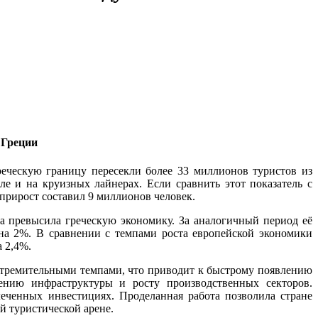
 Греции
еческую границу пересекли более 33 миллионов туристов из
ле и на круизных лайнерах. Если сравнить этот показатель с
прирост составил 9 миллионов человек.
за превысила греческую экономику. За аналогичный период её
 на 2%. В сравнении с темпами роста европейской экономики
а 2,4%.
 стремительными темпами, что приводит к быстрому появлению
ению инфраструктуры и росту производственных секторов.
леченных инвестициях. Проделанная работа позволила стране
й туристической арене.