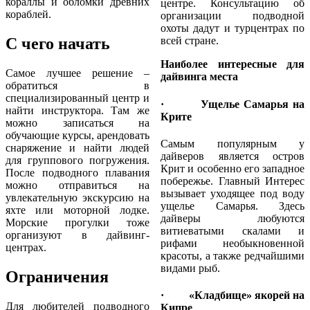
кораллы и обломки древних
центре. Консультацию об
кораблей.
организации подводной
охоты дадут и турцентрах по
С чего начать
всей стране.
Наиболее интересные для
Самое лучшее решение –
дайвинга места
обратиться в
специализированный центр и
· Ущелье Самарья на
найти инструктора. Там же
Крите
можно записаться на
обучающие курсы, арендовать
Самым популярным у
снаряжение и найти людей
дайверов является остров
для группового погружения.
Крит и особенно его западное
После подводного плавания
побережье. Главный Интерес
можно отправиться на
вызывает уходящее под воду
увлекательную экскурсию на
ущелье Самарья. Здесь
яхте или моторной лодке.
дайверы любуются
Морские прогулки тоже
витиеватыми скалами и
организуют в дайвинг-
рифами необыкновенной
центрах.
красоты, а также редчайшими
видами рыб.
Ограничения
· «Кладбище» якорей на
Для любителей подводного
Кипре