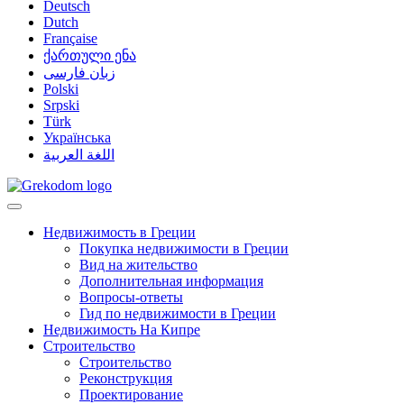
Deutsch
Dutch
Française
ქართული ენა
زبان فارسی
Polski
Srpski
Türk
Українська
اللغة العربية
Недвижимость в Греции
Покупка недвижимости в Греции
Вид на жительство
Дополнительная информация
Вопросы-ответы
Гид по недвижимости в Греции
Недвижимость На Кипре
Строительство
Строительство
Реконструкция
Проектирование