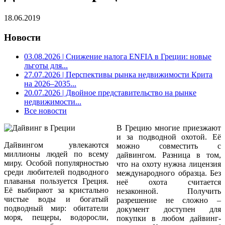
18.06.2019
Новости
03.08.2026
| Снижение налога ENFIA в Греции: новые
льготы для...
27.07.2026
| Перспективы рынка недвижимости Крита
на 2026–2035...
20.07.2026
| Двойное представительство на рынке
недвижимости...
Все новости
В Грецию многие приезжают
и за подводной охотой. Её
Дайвингом увлекаются
можно совместить с
миллионы людей по всему
дайвингом. Разница в том,
миру. Особой популярностью
что на охоту нужна лицензия
среди любителей подводного
международного образца. Без
плаванья пользуется Греция.
неё охота считается
Её выбирают за кристально
незаконной. Получить
чистые воды и богатый
разрешение не сложно –
подводный мир: обитатели
документ доступен для
моря, пещеры, водоросли,
покупки в любом дайвинг-