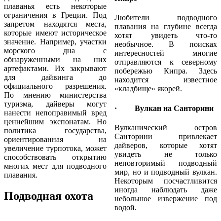
плаванья есть некоторые
ограничения в Греции. Под
Любители подводного
запретом находятся места,
плавания на глубине всегда
которые имеют историческое
хотят увидеть что-то
значение. Например, участки
необычное. В поисках
морского дна с
интересностей многие
обнаруженными на них
отправляются к северному
артефактами. Их закрывают
побережью Кипра. Здесь
для дайвинга до
находится известное
официального разрешения.
«кладбище» якорей.
По мнению министерства
туризма, дайверы могут
· Вулкан на Санторини
нанести непоправимый вред
ценнейшим экспонатам. Но
Вулканический остров
политика государства,
Санторини привлекает
ориентированная на
дайверов, которые хотят
увеличение турпотока, может
увидеть не только
способствовать открытию
неповторимый подводный
многих мест для подводного
мир, но и подводный вулкан.
плавания.
Некоторым посчастливится
иногда наблюдать даже
Подводная охота
небольшое извержение под
водой.