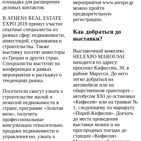
площадка для расширения
мероприятия www.arexpo.gr
деловых контактов.
можно пройти
предварительную
В ATHENS REAL ESTATE
регистрацию.
EXPO 2019 примут участие
опытные специалисты из
Как добраться до
разных сфер: недвижимости,
выставки?
инвестиций, страхования и
строительства. Также
Выставочный комплекс
выставку посетят инвесторы
HELEXPO MAROUSSI
из Греции и других стран.
находится по адресу:
Специалисты выступят на
проспект Кифиссии, 39, в
конференции в рамках
районе Марусси. До него
мероприятия и расскажут о
легко добраться на
тенденциях рынка.
автомобиле или на
общественном транспорте –
Посетители смогут узнать о
автобусом X93 до остановки
строительстве жилой и
«Кифисия» или на трамвае №
нежилой недвижимости в
1, следующему по маршруту
стране, программе «Золотая
«Пирей-Кифисия». Доехать
виза», получить
до места проведения
профессиональные
выставки можно и на
консультации относительно
пригородных поездах до
продажи недвижимости и
станции «Кифисия».
управления ею, узнать о