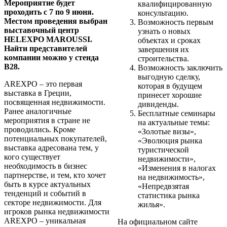
Мероприятие будет
квалифицированную
проходить с 7 по 9 июня.
консультацию.
Местом проведения выбран
Возможность первым
выставочный центр
узнать о новых
HELEXPO MAROUSSI.
объектах и сроках
Найти представителей
завершения их
компании можно у стенда
строительства.
В28.
Возможность заключить
выгодную сделку,
AREXPO – это первая
которая в будущем
выставка в Греции,
принесет хорошие
посвященная недвижимости.
дивиденды.
Ранее аналогичные
Бесплатные семинары
мероприятия в стране не
на актуальные темы:
проводились. Кроме
«Золотые визы»,
потенциальных покупателей,
«Эволюция рынка
выставка адресована тем, у
туристической
кого существует
недвижимости»,
необходимость в бизнес
«Изменения в налогах
партнерстве, и тем, кто хочет
на недвижимость»,
быть в курсе актуальных
«Непредвзятая
тенденций и событий в
статистика рынка
секторе недвижимости. Для
жилья».
игроков рынка недвижимости
AREXPO – уникальная
На официальном сайте