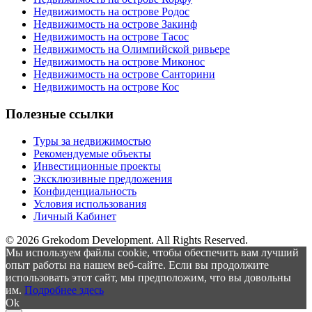
Недвижимость на острове Родос
Недвижимость на острове Закинф
Недвижимость на острове Тасос
Недвижимость на Олимпийской ривьере
Недвижимость на острове Миконос
Недвижимость на острове Санторини
Недвижимость на острове Кос
Полезные ссылки
Туры за недвижимостью
Рекомендуемые объекты
Инвестиционные проекты
Эксклюзивные предложения
Конфиденциальность
Условия использования
Личный Кабинет
© 2026 Grekodom Development. All Rights Reserved.
Мы используем файлы cookie, чтобы обеспечить вам лучший
опыт работы на нашем веб-сайте. Если вы продолжите
использовать этот сайт, мы предположим, что вы довольны
им.
Подробнее здесь
Ok