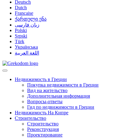
Deutsch
Dutch
Française
ქართული ენა
زبان فارسی
Polski
Srpski
Türk
Українська
اللغة العربية
Недвижимость в Греции
Покупка недвижимости в Греции
Вид на жительство
Дополнительная информация
Вопросы-ответы
Гид по недвижимости в Греции
Недвижимость На Кипре
Строительство
Строительство
Реконструкция
Проектирование