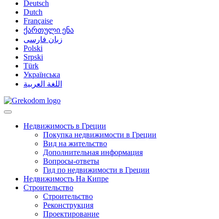
Deutsch
Dutch
Française
ქართული ენა
زبان فارسی
Polski
Srpski
Türk
Українська
اللغة العربية
Недвижимость в Греции
Покупка недвижимости в Греции
Вид на жительство
Дополнительная информация
Вопросы-ответы
Гид по недвижимости в Греции
Недвижимость На Кипре
Строительство
Строительство
Реконструкция
Проектирование