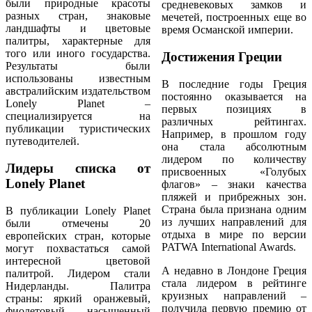
были природные красоты
средневековых замков и
разных стран, знаковые
мечетей, построенных еще во
ландшафты и цветовые
время Османской империи.
палитры, характерные для
того или иного государства.
Достижения Греции
Результаты были
использованы известным
В последние годы Греция
австралийским издательством
постоянно оказывается на
Lonely Planet –
первых позициях в
специализируется на
различных рейтингах.
публикации туристических
Например, в прошлом году
путеводителей.
она стала абсолютным
лидером по количеству
Лидеры списка от
присвоенных «Голубых
Lonely Planet
флагов» – знаки качества
пляжей и прибрежных зон.
Страна была признана одним
В публикации Lonely Planet
из лучших направлений для
были отмечены 20
отдыха в мире по версии
европейских стран, которые
PATWA International Awards.
могут похвастаться самой
интересной цветовой
А недавно в Лондоне Греция
палитрой. Лидером стали
стала лидером в рейтинге
Нидерланды. Палитра
круизных направлений –
страны: яркий оранжевый,
получила первую премию от
фиолетовый, насыщенный