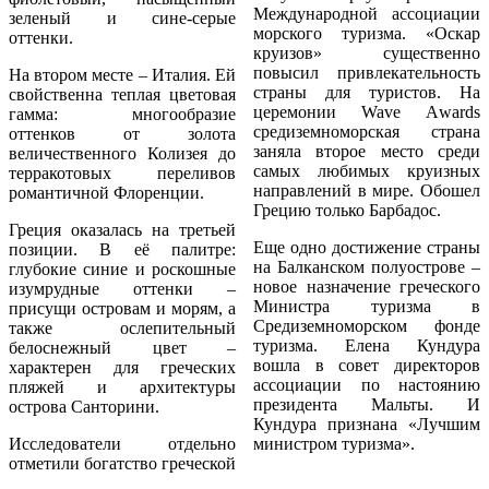
Международной ассоциации
зеленый и сине-серые
морского туризма. «Оскар
оттенки.
круизов» существенно
повысил привлекательность
На втором месте – Италия. Ей
страны для туристов. На
свойственна теплая цветовая
церемонии Wave Аwards
гамма: многообразие
средиземноморская страна
оттенков от золота
заняла второе место среди
величественного Колизея до
самых любимых круизных
терракотовых переливов
направлений в мире. Обошел
романтичной Флоренции.
Грецию только Барбадос.
Греция оказалась на третьей
Еще одно достижение страны
позиции. В её палитре:
на Балканском полуострове –
глубокие синие и роскошные
новое назначение греческого
изумрудные оттенки –
Министра туризма в
присущи островам и морям, а
Средиземноморском фонде
также ослепительный
туризма. Елена Кундура
белоснежный цвет –
вошла в совет директоров
характерен для греческих
ассоциации по настоянию
пляжей и архитектуры
президента Мальты. И
острова Санторини.
Кундура признана «Лучшим
Исследователи отдельно
министром туризма».
отметили богатство греческой