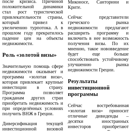
после кризиса. Причиной
Миконосе, Санторини и
положительной динамики
Крите.
стал рост туристической
привлекательности страны,
Сейчас представители
который привел к
греческого рынка
увеличению турпотока. А в
недвижимости предлагают
прошлом году прекратилось
расширить программу и
падение цен на объекты
включить в нее возможность
недвижимости.
получения визы. По их
мнению, такое нововведение
будет еще больше
Роль «золотой визы»
способствовать устойчивому
улучшению рынка
Значительную помощь сфере
недвижимости Греции.
недвижимости оказывает и
программа «золотая виза»,
Результаты
которая привлекает крупные
инвестиционной
инвестиции в страну.
Программа позволяет
программы
гражданам других стран
приобретать недвижимость и
Сейчас востребованная
при определённых условиях
«золотая виза» приносит
получить ВНЖ в Греции.
отличные дивиденды –
десятки иностранных
Диверсификация текущей
инвесторов приобретают
инвестиционной визовой