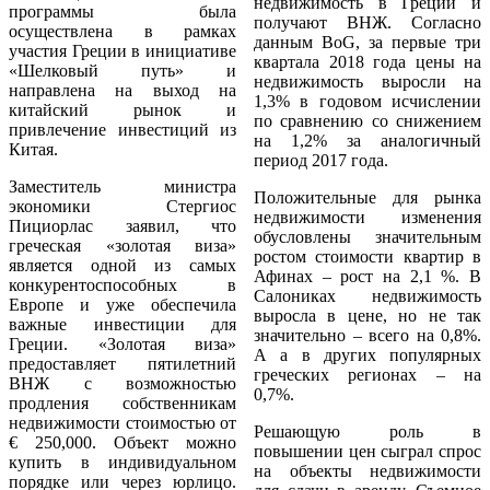
недвижимость в Греции и
программы была
получают ВНЖ. Согласно
осуществлена в рамках
данным BoG, за первые три
участия Греции в инициативе
квартала 2018 года цены на
«Шелковый путь» и
недвижимость выросли на
направлена ​​на выход на
1,3% в годовом исчислении
китайский рынок и
по сравнению со снижением
привлечение инвестиций из
на 1,2% за аналогичный
Китая.
период 2017 года.
Заместитель министра
Положительные для рынка
экономики Стергиос
недвижимости изменения
Пициорлас заявил, что
обусловлены значительным
греческая «золотая виза»
ростом стоимости квартир в
является одной из самых
Афинах – рост на 2,1 %. В
конкурентоспособных в
Салониках недвижимость
Европе и уже обеспечила
выросла в цене, но не так
важные инвестиции для
значительно – всего на 0,8%.
Греции. «Золотая виза»
А а в других популярных
предоставляет пятилетний
греческих регионах – на
ВНЖ с возможностью
0,7%.
продления собственникам
недвижимости стоимостью от
Решающую роль в
€ 250,000. Объект можно
повышении цен сыграл спрос
купить в индивидуальном
на объекты недвижимости
порядке или через юрлицо.