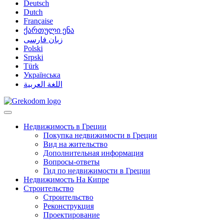
Deutsch
Dutch
Française
ქართული ენა
زبان فارسی
Polski
Srpski
Türk
Українська
اللغة العربية
Недвижимость в Греции
Покупка недвижимости в Греции
Вид на жительство
Дополнительная информация
Вопросы-ответы
Гид по недвижимости в Греции
Недвижимость На Кипре
Строительство
Строительство
Реконструкция
Проектирование