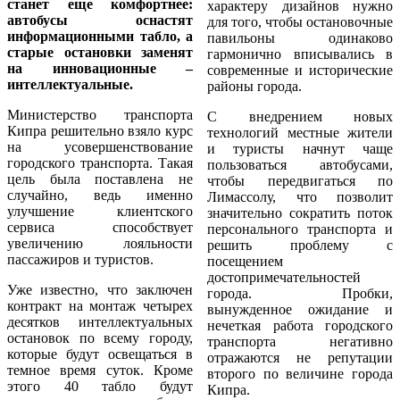
станет еще комфортнее:
характеру дизайнов нужно
автобусы оснастят
для того, чтобы остановочные
информационными табло, а
павильоны одинаково
старые остановки заменят
гармонично вписывались в
на инновационные –
современные и исторические
интеллектуальные.
районы города.
Министерство транспорта
С внедрением новых
Кипра решительно взяло курс
технологий местные жители
на усовершенствование
и туристы начнут чаще
городского транспорта. Такая
пользоваться автобусами,
цель была поставлена не
чтобы передвигаться по
случайно, ведь именно
Лимассолу, что позволит
улучшение клиентского
значительно сократить поток
сервиса способствует
персонального транспорта и
увеличению лояльности
решить проблему с
пассажиров и туристов.
посещением
достопримечательностей
Уже известно, что заключен
города. Пробки,
контракт на монтаж четырех
вынужденное ожидание и
десятков интеллектуальных
нечеткая работа городского
остановок по всему городу,
транспорта негативно
которые будут освещаться в
отражаются не репутации
темное время суток. Кроме
второго по величине города
этого 40 табло будут
Кипра.