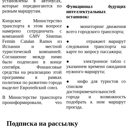
установлены в автобусах,
которые передвигаются по
Функционал будущих
разным маршрутам.
интеллектуальных
остановок:
Кипрское Министерство
транспорта в этом вопросе
● мониторинг движения
намерено сотрудничать с
всего городского транспорта;
компанией GMV Sistemas
Fermin Catalan Ramos из
● отражают маршрут
Испании и местной
следования транспорта на
туристической компанией.
карте по запросу пассажира;
Соглашение между ними
● электронное табло с
было подписано в конце
указанием времени ожидания
сентября. Финансовые
нужного маршрута;
средства на реализацию этой
программы в рамках
● инфо для туристов со
политики по развитию города
списком
выделит Европейский союз.
достопримечательностей
города и возможность
В Министерстве транспорта
подобрать к ним маршрут
проинформировали, что
проезда.
Подписка на рассылку