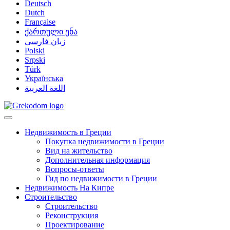
Deutsch
Dutch
Française
ქართული ენა
زبان فارسی
Polski
Srpski
Türk
Українська
اللغة العربية
Недвижимость в Греции
Покупка недвижимости в Греции
Вид на жительство
Дополнительная информация
Вопросы-ответы
Гид по недвижимости в Греции
Недвижимость На Кипре
Строительство
Строительство
Реконструкция
Проектирование