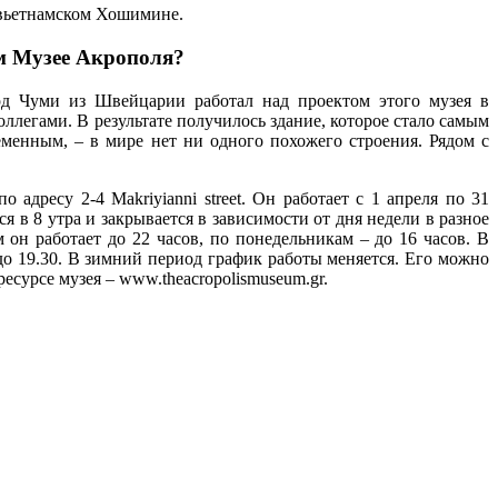
вьетнамском Хошимине.
ом Музее Акрополя?
рд Чуми из Швейцарии работал над проектом этого музея в
оллегами. В результате получилось здание, которое стало самым
менным, – в мире нет ни одного похожего строения. Рядом c
 адресу 2-4 Makriyianni street. Он работает с 1 апреля по 31
я в 8 утра и закрывается в зависимости от дня недели в разное
 он работает до 22 часов, по понедельникам – до 16 часов. В
до 19.30. В зимний период график работы меняется. Его можно
есурсе музея – www.theacropolismuseum.gr.