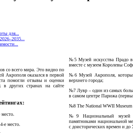
ты для...
026–2035...
имости...
№5 Музей искусства Прадо в 
вместе с музеем Королевы Соф
в со всего мира. Это видно по
зей Акрополя оказался в первой
№6 Музей Акрополя, который
ста помогли отзывы и оценки
верхнего города;
х в других странах на сайте
№7 Лувр – один из самых боль
в самом центре Парижа (первый
ейтингах:
№8 The National WWII Museum
 место.
№9 Национальный музей а
памятниками национальной ме
-е место.
с доисторических времен и до 