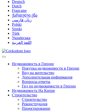
Deutsch
Dutch
Française
ქართული ენა
زبان فارسی
Polski
Srpski
Türk
Українська
اللغة العربية
Недвижимость в Греции
Покупка недвижимости в Греции
Вид на жительство
Дополнительная информация
Вопросы-ответы
Гид по недвижимости в Греции
Недвижимость На Кипре
Строительство
Строительство
Реконструкция
Проектирование