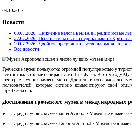
04.10.2018
Новости
03.08.2026
| Снижение налога ENFIA в Греции: новые льго
27.07.2026
| Перспективы рынка недвижимости Крита на 2
20.07.2026
| Двойное представительство на рынке недвиж
Все новости
Греческие музеи пользуются огромной популярностью у туристо
рейтингам, которые собирает сайт Tripadvisor. В этом году Му
шестерке лучших музеев мира. Достичь такого высокого ме
пользователей, которые активно комментируют свой отды
tripadvisor.com.
Достижения греческого музея в международных р
● Среди лучших музеев мира Acropolis Museum занимает 6-е
● Среди лучших музеев Европы Acropolis Museum занимает 4