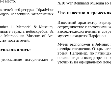
-е место.
№10 War Remnants Museum во 
телей веб-ресурса Tripadvisor
Что известно о греческ
ляющую коллекцию живописных
Известный архитектор Берна
ember 11 Memorial & Museum,
сотрудничестве с греческими к
ьтате теракта небоскребов. За
высокотехнологичным и совре
 Metropolitan Museum of Art.
музеем находится Парфенон.
ству посетителей.
Музей расположен в Афинах по
октября ежедневно. Открываетс
расположились:
время. Например, по пятницам
остальные дни вход разрешен 
уникальные исторические и
уточнить на официальном веб-р