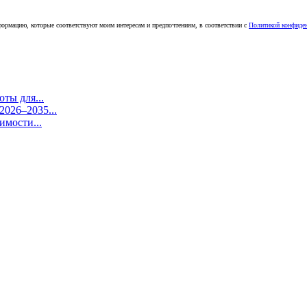
ормацию, которые соответствуют моим интересам и предпочтениям, в соответствии с
Политикой конфиде
ты для...
026–2035...
имости...