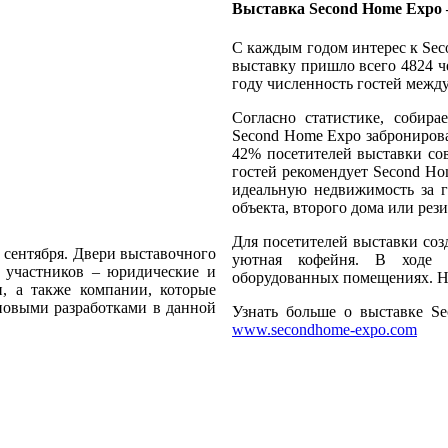
Выставка Second Home Expo –
С каждым годом интерес к Sec
выставку пришло всего 4824 че
году численность гостей между
Согласно статистике, собир
Second Home Expo заброниров
42% посетителей выставки со
гостей рекомендует Second Ho
идеальную недвижимость за г
объекта, второго дома или рез
Для посетителей выставки соз
 сентября. Двери выставочного
уютная кофейня. В ходе м
е участников – юридические и
оборудованных помещениях. На
и, а также компании, которые
новыми разработками в данной
Узнать больше о выставке S
www.secondhome-expo.com