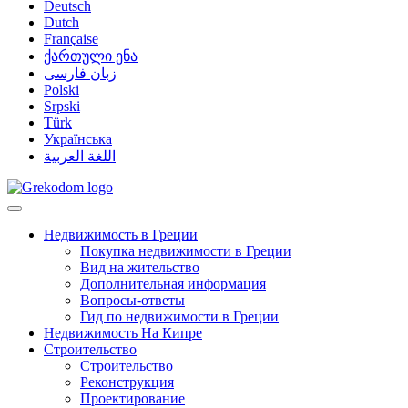
Deutsch
Dutch
Française
ქართული ენა
زبان فارسی
Polski
Srpski
Türk
Українська
اللغة العربية
Недвижимость в Греции
Покупка недвижимости в Греции
Вид на жительство
Дополнительная информация
Вопросы-ответы
Гид по недвижимости в Греции
Недвижимость На Кипре
Строительство
Строительство
Реконструкция
Проектирование