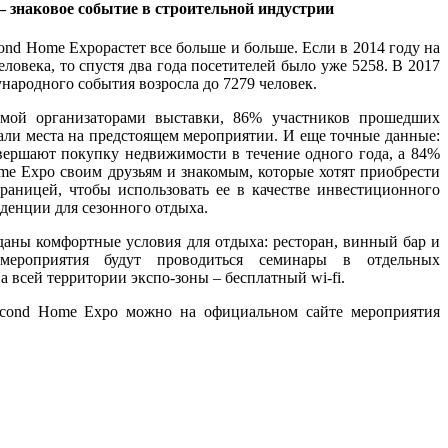
 знаковое событие в строительной индустрии
ond Home Expoрастет все больше и больше. Если в 2014 году на
ловека, то спустя два года посетителей было уже 5258. В 2017
народного события возросла до 7279 человек.
аемой организаторами выставки, 86% участников прошедших
али места на предстоящем мероприятии. И еще точные данные:
вершают покупку недвижимости в течение одного года, а 84%
me Expo своим друзьям и знакомым, которые хотят приобрести
раницей, чтобы использовать ее в качестве инвестиционного
иденции для сезонного отдыха.
даны комфортные условия для отдыха: ресторан, винный бар и
ероприятия будут проводиться семинары в отдельных
 всей территории экспо-зоны – бесплатный wi-fi.
econd Home Expo можно на официальном сайте мероприятия