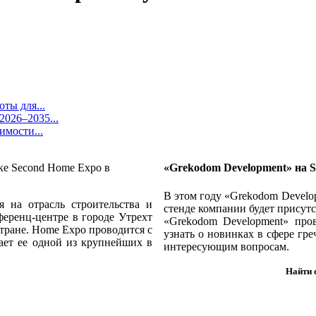
ты для...
026–2035...
имости...
«Grekodom Development» на 
В этом году «Grekodom Develo
 на отрасль строительства и
стенде компании будет присут
ференц-центре в городе Утрехт
«G
rekodom Development
» про
тране. Home Expo проводится с
узнать о новинках в сфере гр
лает ее одной из крупнейших в
интересующим вопросам.
Найти 