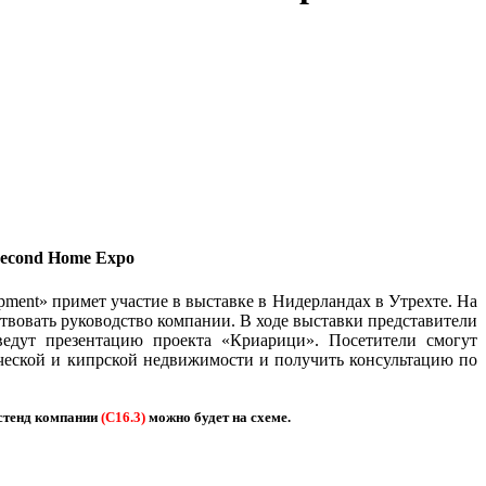
Second Home Expo
pment» примет участие в выставке в Нидерландах в Утрехте. На
ствовать руководство компании. В ходе выставки представители
ведут презентацию проекта «Криарици». Посетители смогут
еческой и кипрской недвижимости и получить консультацию по
стенд компании
(С16.3)
можно будет на схеме.