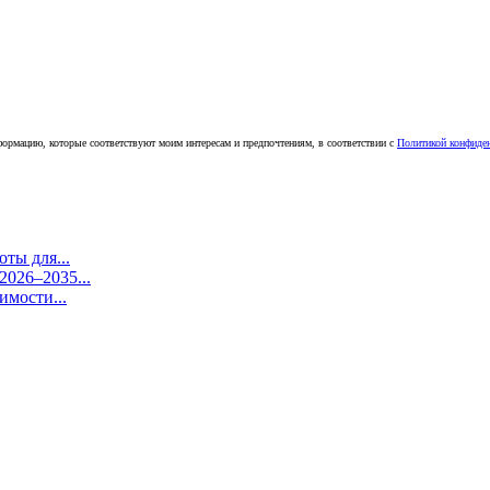
ормацию, которые соответствуют моим интересам и предпочтениям, в соответствии с
Политикой конфиде
ты для...
026–2035...
имости...