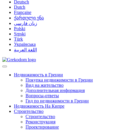
Deutsch
Dutch
Française
ქართული ენა
زبان فارسی
Polski
Srpski
Türk
Українська
اللغة العربية
Недвижимость в Греции
Покупка недвижимости в Греции
Вид на жительство
Дополнительная информация
Вопросы-ответы
Гид по недвижимости в Греции
Недвижимость На Кипре
Строительство
Строительство
Реконструкция
Проектирование