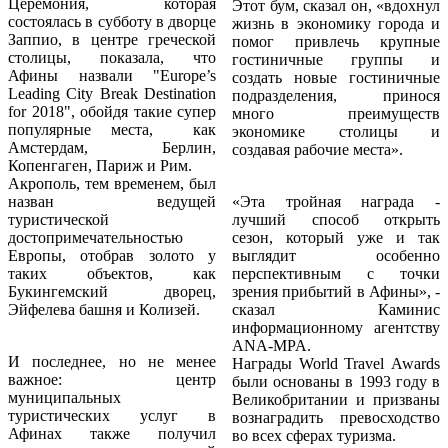
Церемония, которая
Этот бум, сказал он, «вдохнул
состоялась в субботу в дворце
жизнь в экономику города и
Заппио, в центре греческой
помог привлечь крупные
столицы, показала, что
гостиничные группы и
Афины назвали "Europe’s
создать новые гостиничные
Leading City Break Destination
подразделения, принося
for 2018", обойдя такие супер
много преимуществ
популярные места, как
экономике столицы и
Амстердам, Берлин,
создавая рабочие места».
Копенгаген, Париж и Рим.
Акрополь, тем временем, был
назван ведущей
«Эта тройная награда -
туристической
лучший способ открыть
достопримечательностью
сезон, который уже и так
Европы, отобрав золото у
выглядит особенно
таких объектов, как
перспективным с точки
Букингемский дворец,
зрения прибытий в Афины», -
Эйфелева башня и Колизей.
сказал Каминис
информационному агентству
ANA-MPA.
И последнее, но не менее
Награды World Travel Awards
важное: центр
были основаны в 1993 году в
муниципальных
Великобритании и призваны
туристических услуг в
вознаградить превосходство
Афинах также получил
во всех сферах туризма.