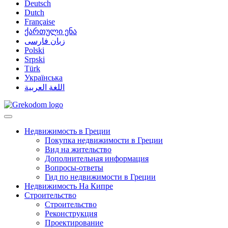
Deutsch
Dutch
Française
ქართული ენა
زبان فارسی
Polski
Srpski
Türk
Українська
اللغة العربية
Недвижимость в Греции
Покупка недвижимости в Греции
Вид на жительство
Дополнительная информация
Вопросы-ответы
Гид по недвижимости в Греции
Недвижимость На Кипре
Строительство
Строительство
Реконструкция
Проектирование