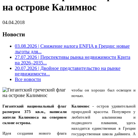
на острове Калимнос
04.04.2018
Новости
03.08.2026
| Снижение налога ENFIA в Греции: новые
льготы для...
27.07.2026
| Перспективы рынка недвижимости Крита
на 2026–2035...
20.07.2026
| Двойное представительство на рынке
недвижимости...
Все новости
чтобы он хорошо был освещен и
ночью.
Гигантский национальный флаг
Калимнос -
остров удивительной
размером 375 кв.м., написали
природной красоты. Популярен у
жители Калимноса на северном
любителей альпинизма и
склоне острова.
подводного плавания, здесь
находится единственная в Греции
Идея создания нового флага
государственная школа дайвинга. А