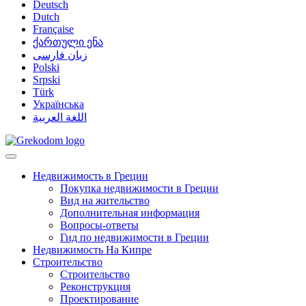
Deutsch
Dutch
Française
ქართული ენა
زبان فارسی
Polski
Srpski
Türk
Українська
اللغة العربية
Недвижимость в Греции
Покупка недвижимости в Греции
Вид на жительство
Дополнительная информация
Вопросы-ответы
Гид по недвижимости в Греции
Недвижимость На Кипре
Строительство
Строительство
Реконструкция
Проектирование