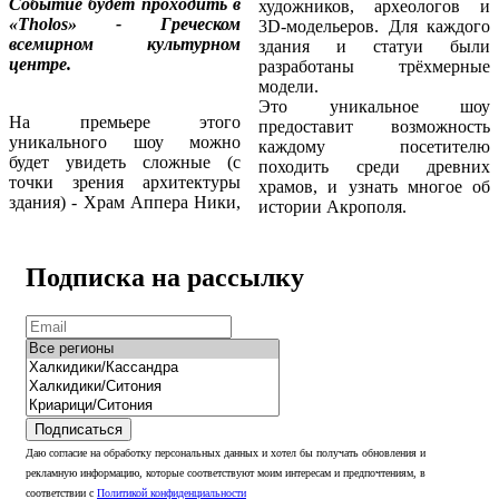
Событие будет проходить в
художников, археологов и
«Tholos» - Греческом
3D-модельеров. Для каждого
всемирном культурном
здания и статуи были
центре.
разработаны трёхмерные
модели.
Это уникальное шоу
На премьере этого
предоставит возможность
уникального шоу можно
каждому посетителю
будет увидеть сложные (с
походить среди древних
точки зрения архитектуры
храмов, и узнать многое об
здания) - Храм Аппера Ники,
истории Акрополя.
Подписка на рассылку
Подписаться
Даю согласие на обработку персональных данных и хотел бы получать обновления и
рекламную информацию, которые соответствуют моим интересам и предпочтениям, в
соответствии с
Политикой конфиденциальности