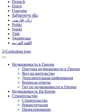
Deutsch
Dutch
Française
ქართული ენა
زبان فارسی
Polski
Srpski
Türk
Українська
اللغة العربية
Недвижимость в Греции
Покупка недвижимости в Греции
Вид на жительство
Дополнительная информация
Вопросы-ответы
Гид по недвижимости в Греции
Недвижимость На Кипре
Строительство
Строительство
Реконструкция
Проектирование