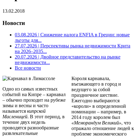
13.02.2018
Новости
03.08.2026
| Снижение налога ENFIA в Греции: новые
льготы для...
27.07.2026
| Перспективы рынка недвижимости Крита
на 2026–2035...
20.07.2026
| Двойное представительство на рынке
недвижимости...
Все новости
Короля карнавала,
въезжающего в город и
Одно из самых известных
ведущего за собой
событий на Кипре – карнавал
праздничное шествие.
– обычно проходит на рубеже
Ежегодно выбираются
зимы и весны и часто
«короли» в определенной
называется
кипрской
номинации – например, в
Масленицей
. В этот период, в
2014 году королем был
течение двух недель
«Меморандум Великий»
, что
проводятся разнообразные
отражало отношение людей к
развлекательные
проблеме экономического