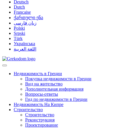
Deutsch
Dutch
Française
ქართული ენა
زبان فارسی
Polski
Srpski
Türk
Українська
اللغة العربية
Недвижимость в Греции
Покупка недвижимости в Греции
Вид на жительство
Дополнительная информация
Вопросы-ответы
Гид по недвижимости в Греции
Недвижимость На Кипре
Строительство
Строительство
Реконструкция
Проектирование