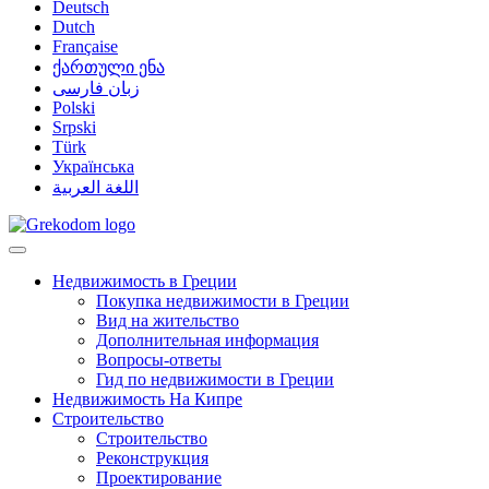
Deutsch
Dutch
Française
ქართული ენა
زبان فارسی
Polski
Srpski
Türk
Українська
اللغة العربية
Недвижимость в Греции
Покупка недвижимости в Греции
Вид на жительство
Дополнительная информация
Вопросы-ответы
Гид по недвижимости в Греции
Недвижимость На Кипре
Строительство
Строительство
Реконструкция
Проектирование