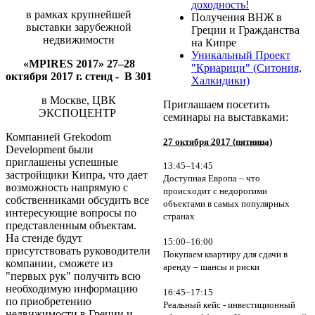
доходность!
в рамках крупнейшей
Получения ВНЖ в
выставки зарубежной
Греции и Гражданства
недвижимости
на Кипре
Уникальный Проект
«MPIRES 2017» 27–28
"Криарици" (Ситония,
октября 2017 г. стенд - B 301
Халкидики)
в Москве, ЦВК
Приглашаем посетить
ЭКСПОЦЕНТР
семинары на выставками:
Компанией Grekodom
27 октября 2017 (пятница)
Development были
приглашены успешные
13:45–14:45
застройщики Кипра, что дает
Доступная Европа – что
возможность
напрямую c
происходит с недорогими
собственниками обсудить все
объектами в самых популярных
интересующие вопросы по
странах
представленным объектам.
На стенде будут
15:00–16:00
присутствовать руководители
Покупаем квартиру для сдачи в
компании, сможете из
аренду – шансы и риски
"первых рук" получить всю
необходимую информацию
16:45–17:15
по приобретению
Реальный кейс - инвестиционный
недвижимости в Греции и