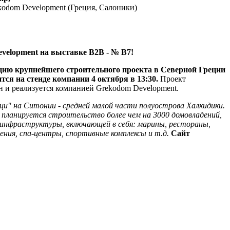
kodom Development (Греция, Салоники)
velopment на выставке В2В - № В7!
цию крупнейшего строительного проекта в Северной Греции
тся на стенде компании 4 октября в 13:30.
Проект
 и реализуется компанией Grekodom Development.
и" на Ситонии - средней малой части полуострова Халкидики.
 планируется строительство более чем на 3000 домовладений,
 инфраструктуры, включающей в себя: марины, рестораны,
ения, спа-центры, спортивные комплексы и т.д.
Сайт