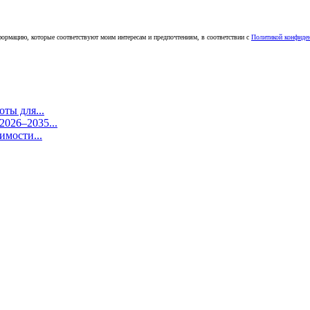
ормацию, которые соответствуют моим интересам и предпочтениям, в соответствии с
Политикой конфиде
ты для...
026–2035...
имости...