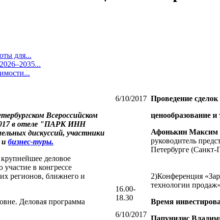
ты для...
026–2035...
имости...
6/10/2017
Проведение сделок
тербургском Всероссийском
ценообразование и
2017 в отеле "ПАРК ИНН
Афонькин Максим 
ельных дискуссий, участники
руководитель предс
и и
бизнес-туры.
Петербурге (Санкт-
 крупнейшее деловое
 участие в конгрессе
их регионов, ближнего и
2)Конференция «Зар
технологии продаж
16.00-
18.30
овне. Деловая программа
Время инвестирова
6/10/2017
Папунидис Владим