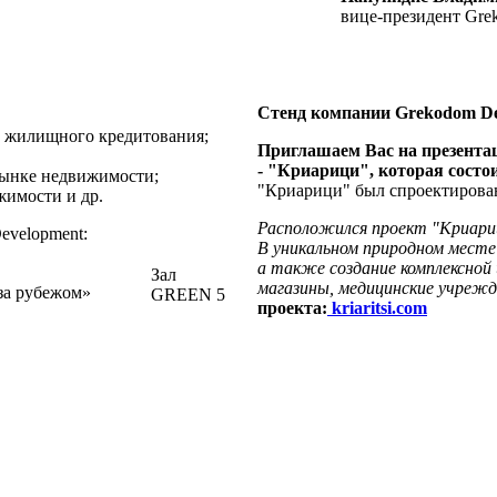
вице-президент Gre
Стенд компании Grekodom De
и жилищного кредитования;
Приглашаем Вас на презента
- "Криарици", которая состои
рынке недвижимости;
"Криарици" был спроектирован
имости и др.
Расположился проект "Криариц
evelopment:
В уникальном природном месте
а также создание комплексной
Зал
магазины, медицинские учрежд
 за рубежом»
GREEN 5
проекта:
kriaritsi.com