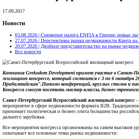
17.09.2017
Новости
03.08.2026
| Снижение налога ENFIA в Греции: новые льго
27.07.2026
| Перспективы рынка недвижимости Крита на 2
20.07.2026
| Двойное представительство на рынке недвиж
Все новости
Компания Grekodom Development примет участие в Санкт-Пе
жилищном конгрессе, который состоится с 3 по 6 октября 
Прибалтийская".Помимо конференций, круглых столов и пан
Конгресса смогут посетить мастер-классы, бизнес-тренинг
Санкт-Петербургский Всероссийский жилищный конгресс
–
мероприятие в сфере недвижимости формата B2B. Традиционно
принимает политическая и бизнес-элита большинства российск
дальнего зарубежья.
Все мероприятия конгресса организованы на самом высоком ур
охватывает все основные темы рынка недвижимости: