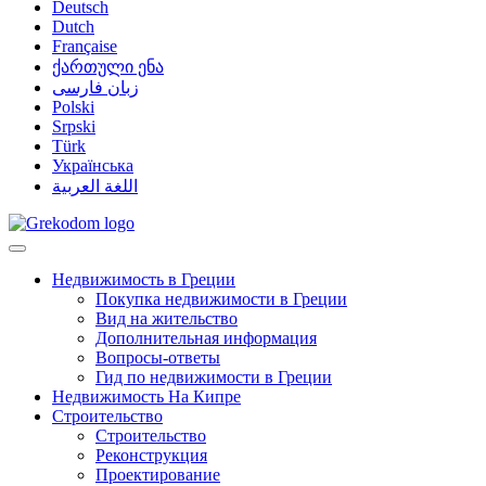
Deutsch
Dutch
Française
ქართული ენა
زبان فارسی
Polski
Srpski
Türk
Українська
اللغة العربية
Недвижимость в Греции
Покупка недвижимости в Греции
Вид на жительство
Дополнительная информация
Вопросы-ответы
Гид по недвижимости в Греции
Недвижимость На Кипре
Строительство
Строительство
Реконструкция
Проектирование