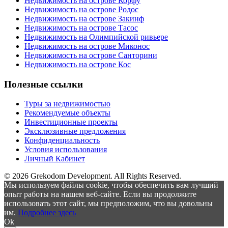
Недвижимость на острове Корфу
Недвижимость на острове Родос
Недвижимость на острове Закинф
Недвижимость на острове Тасос
Недвижимость на Олимпийской ривьере
Недвижимость на острове Миконос
Недвижимость на острове Санторини
Недвижимость на острове Кос
Полезные ссылки
Туры за недвижимостью
Рекомендуемые объекты
Инвестиционные проекты
Эксклюзивные предложения
Конфиденциальность
Условия использования
Личный Кабинет
© 2026 Grekodom Development. All Rights Reserved.
Мы используем файлы cookie, чтобы обеспечить вам лучший
опыт работы на нашем веб-сайте. Если вы продолжите
использовать этот сайт, мы предположим, что вы довольны
им.
Подробнее здесь
Ok