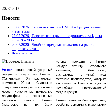
20.07.2017
Новости
03.08.2026
| Снижение налога ENFIA в Греции: новые
льготы для...
27.07.2026
| Перспективы рынка недвижимости Крита
на 2026–2035...
20.07.2026
| Двойное представительство на рынке
недвижимости...
Все новости
которая проходит в Никити
каждую пятницу. Отдельного
Никити
– симпатичный курортный
внимания, безусловно,
городок на полуострове Ситония
заслуживает отличный мед
(Халкидики). Он расположен
местного производства, которым
примерно в 90 км от Салоников
так славится Никити – один из
среди оливковых рощ и сосновых
крупнейших производителей
лесов. Живописные природные
меда в Греции.
ландшафты и бесконечные
песчаные пляжи Никити
Никити очень любим туристами,
(некоторые из них были
особенно семьями с маленькими