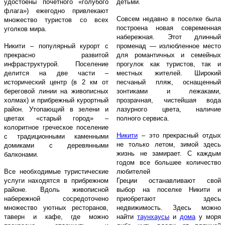
удостоены почетного «голубого
детьми.
флага») ежегодно привлекают
Совсем недавно в поселке была
множество туристов со всех
построена новая современная
уголков мира.
набережная. Этот длинный
Никити – популярный курорт с
променад — излюбленное место
прекрасно развитой
для романтичных и семейных
инфраструктурой. Поселение
прогулок как туристов, так и
делится на две части –
местных жителей. Широкий
исторический центр (в 2 км от
песчаный пляж, оснащенный
береговой линии на живописных
зонтиками и лежаками,
холмах) и прибрежный курортный
прозрачная, чистейшая вода
район. Утопающий в зелени и
лазурного цвета, наличие
цветах «старый город» –
полного сервиса.
колоритное греческое поселение
Никити
– это прекрасный отдых
с традиционными каменными
не только летом, зимой здесь
домиками с деревянными
жизнь не замирает. С каждым
балконами.
годом все большее количество
Все необходимые туристические
любителей
услуги
находятся
в прибрежном
Греции останавливают свой
районе. Вдоль живописной
выбор на поселке Никити и
набережной сосредоточено
приобретают здесь
множество уютных ресторанов,
недвижимость. Здесь можно
таверн и кафе, где можно
найти
таунхаусы
и
дома
у моря