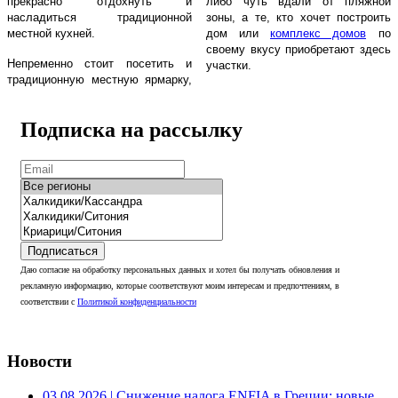
прекрасно отдохнуть и
либо чуть вдали от пляжной
насладиться традиционной
зоны, а те, кто хочет построить
местной кухней.
дом или
комплекс домов
по
своему вкусу приобретают здесь
Непременно стоит посетить и
участки.
традиционную местную ярмарку,
Подписка на рассылку
Подписаться
Даю согласие на обработку персональных данных и хотел бы получать обновления и
рекламную информацию, которые соответствуют моим интересам и предпочтениям, в
соответствии с
Политикой конфиденциальности
Новости
03.08.2026
| Снижение налога ENFIA в Греции: новые