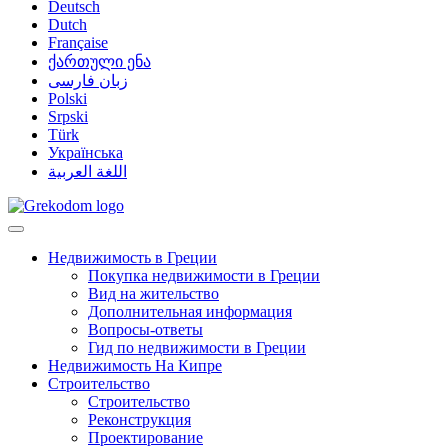
Deutsch
Dutch
Française
ქართული ენა
زبان فارسی
Polski
Srpski
Türk
Українська
اللغة العربية
Недвижимость в Греции
Покупка недвижимости в Греции
Вид на жительство
Дополнительная информация
Вопросы-ответы
Гид по недвижимости в Греции
Недвижимость На Кипре
Строительство
Строительство
Реконструкция
Проектирование