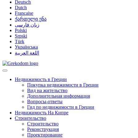
Deutsch
Dutch
Française
ქართული ენა
زبان فارسی
Polski
Srpski
Türk
Українська
اللغة العربية
Недвижимость в Греции
Покупка недвижимости в Греции
Вид на жительство
Дополнительная информация
Вопросы-ответы
Гид по недвижимости в Греции
Недвижимость На Кипре
Строительство
Строительство
Реконструкция
Проектирование