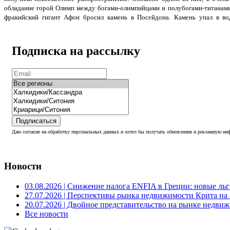
обладание горой Олимп между богами-олимпийцами и полубогами-титанами
фракийский гигант Афон бросил камень в Посейдона. Камень упал в во
Подписка на рассылку
Подписаться
Даю согласие на обработку персональных данных и хотел бы получать обновления и рекламную инф
Новости
03.08.2026
| Снижение налога ENFIA в Греции: новые льго
27.07.2026
| Перспективы рынка недвижимости Крита на 2
20.07.2026
| Двойное представительство на рынке недвиж
Все новости