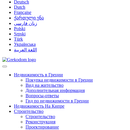
Deutsch
Dutch
Française
ქართული ენა
زبان فارسی
Polski
Srpski
Türk
Українська
اللغة العربية
Недвижимость в Греции
Покупка недвижимости в Греции
Вид на жительство
Дополнительная информация
Вопросы-ответы
Гид по недвижимости в Греции
Недвижимость На Кипре
Строительство
Строительство
Реконструкция
Проектирование