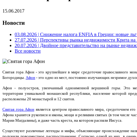
15.06.2017
Новости
03.08.2026
| Снижение налога ENFIA в Греции: новые льго
27.07.2026
| Перспективы рынка недвижимости Крита на 2
20.07.2026
| Двойное представительство на рынке недвиж
Все новости
Святая гора Афон - это крупнейшее в мире средоточие православного мон
Богородицы.
Афон
- это одно из мест, постоянно излучающих незримое духо
Афон - полуостров, увенчанный одноименной вершиной горы. Это ме
территории уникальной монашеской республики, население которой пред
расположены 20 монастырей и 12 скитов.
Святая гора Афон
является центром православного мира, средоточием его
Афона хранятся рукописи и иконы, мощи и реликвии святых (в том числе ча
Марии Магдалины), и даже часть креста, на котором распяли Иисуса.
Существуют различные легенды и мифы, объясняющие происхождение назв
получили повсеместное распространение. Согласно одной из них, в очень