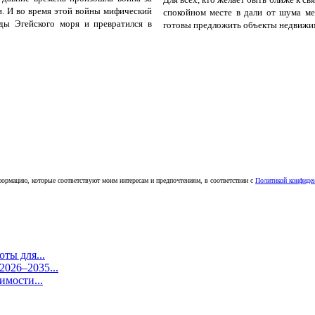
. И во время этой войны мифический
спокойном месте в дали от шума ме
ды Эгейского моря и превратился в
готовы предложить объекты недвижим
ормацию, которые соответствуют моим интересам и предпочтениям, в соответствии с
Политикой конфиде
ты для...
026–2035...
имости...