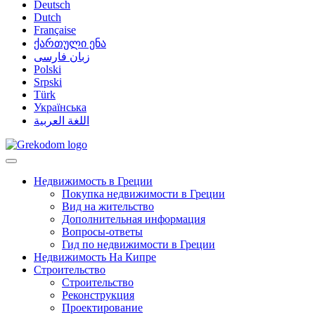
Deutsch
Dutch
Française
ქართული ენა
زبان فارسی
Polski
Srpski
Türk
Українська
اللغة العربية
Недвижимость в Греции
Покупка недвижимости в Греции
Вид на жительство
Дополнительная информация
Вопросы-ответы
Гид по недвижимости в Греции
Недвижимость На Кипре
Строительство
Строительство
Реконструкция
Проектирование