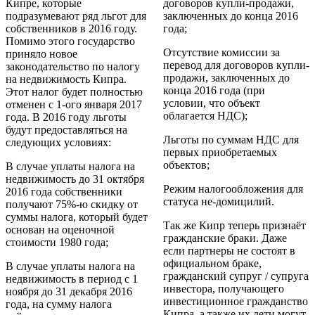
Кипре, которые
договоров купли-продажи,
подразумевают ряд льгот для
заключенных до конца 2016
собственников в 2016 году.
года;
Помимо этого государство
Отсутствие комиссии за
приняло новое
перевод для договоров купли-
законодательство по налогу
продажи, заключенных до
на недвижимость Кипра.
конца 2016 года (при
Этот налог будет полностью
условии, что объект
отменен с 1-ого января 2017
облагается НДС);
года. В 2016 году льготы
будут предоставляться на
Льготы по суммам НДС для
следующих условиях:
первых приобретаемых
объектов;
В случае уплаты налога на
недвижимость до 31 октября
Режим налогообложения для
2016 года собственники
статуса не-домицилий.
получают 75%-ю скидку от
суммы налога, который будет
Так же Кипр теперь признаёт
основан на оценочной
гражданские браки. Даже
стоимости 1980 года;
если партнеры не состоят в
официальном браке,
В случае уплаты налога на
гражданский супруг / cупруга
недвижимость в период с 1
инвестора, получающего
ноября до 31 декабря 2016
инвестиционное гражданство
года, на сумму налога
Кипра, а также их дети могут