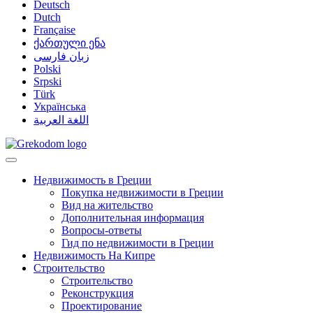
Deutsch
Dutch
Française
ქართული ენა
زبان فارسی
Polski
Srpski
Türk
Українська
اللغة العربية
Недвижимость в Греции
Покупка недвижимости в Греции
Вид на жительство
Дополнительная информация
Вопросы-ответы
Гид по недвижимости в Греции
Недвижимость На Кипре
Строительство
Строительство
Реконструкция
Проектирование