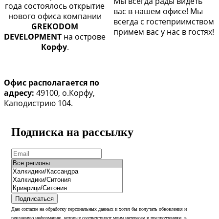
Мы всегда рады видеть
года
состоялось открытие
вас в нашем офисе! Мы
нового офиса компании
всегда с гостеприимством
GREKODOM
примем вас у нас в гостях!
DEVELOPMENT
на острове
Корфу
.
Офис располагается по
адресу:
49100, о.Корфу,
Каподистрию 104.
Подписка на рассылку
Подписаться
Даю согласие на обработку персональных данных и хотел бы получать обновления и
рекламную информацию, которые соответствуют моим интересам и предпочтениям, в