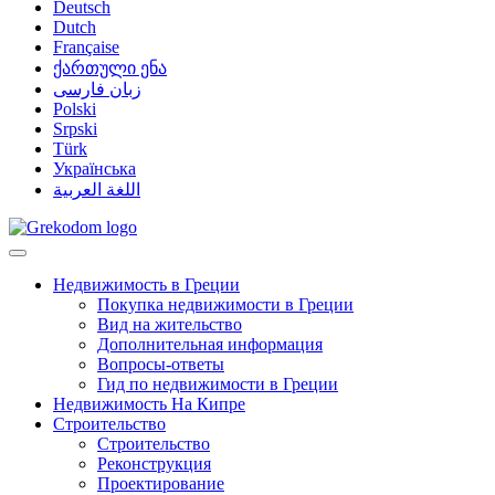
Deutsch
Dutch
Française
ქართული ენა
زبان فارسی
Polski
Srpski
Türk
Українська
اللغة العربية
Недвижимость в Греции
Покупка недвижимости в Греции
Вид на жительство
Дополнительная информация
Вопросы-ответы
Гид по недвижимости в Греции
Недвижимость На Кипре
Строительство
Строительство
Реконструкция
Проектирование