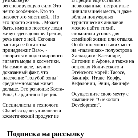
уникальную
В Греции еще остались
регенерирующую силу. Это
первозданные, нетронутые
нечто особенное. Кто-то
цивилизацией места, и даже
назовет это мистикой... Но
вблизи популярных
это просто жизнь... Может
туристических анклавов
быть, именно поэтому люди
можно найти тихий,
живут здесь дольше. Греция,
спокойный уголок для
речь идет о ней. Сегодня
семейной жизни или отдыха.
частица ее богатства
Особенно много таких мест
принадлежит Вам», -
на «пальчиках» полуострова
говорится в видео мирового
Халкидики: Кассандре,
гиганта моды и косметики.
Ситонии и Афоне, а также на
На самом деле, научно
островах Ионического и
доказанный факт, что
Эгейского морей: Тасосе,
население "голубой зоны"
Закинфе, Итаке, Корфу,
средиземноморья живет
Кефалонии, Эвии, Закинфе.
дольше. Это регионы: Коста-
Осуществите свою мечту с
Рика, Сардиния и Греция.
компанией "Grekodom
Специалисты и технологи
Development".
Chanel создали уникальный
косметический продукт из
Подписка на рассылку