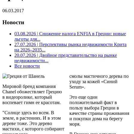
06.03.2017
Новости
03.08.2026
| Снижение налога ENFIA в Греции: новые
льготы для...
27.07.2026
| Перспективы рынка недвижимости Крита
на 2026–2035...
20.07.2026
| Двойное представительство на рынке
недвижимости...
Все новости
смолы мастичного дерева по
уходу за кожей «Синий
Мировой бренд компания
Serum».
Chanel обожествляет Грецию
в видеоролике, который
Это еще один
воспевает гимн ее красотам.
положительный факт в
пользу выбора Греции в
"Солнце здесь во всем. В
качестве страны проживания
земле, в растениях. И в этом
и покупки дома на берегу
дереве тоже. Это дерево
моря.
мастихи, с которого собирают