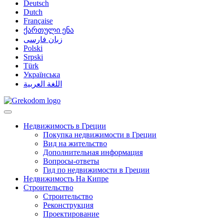
Deutsch
Dutch
Française
ქართული ენა
زبان فارسی
Polski
Srpski
Türk
Українська
اللغة العربية
Недвижимость в Греции
Покупка недвижимости в Греции
Вид на жительство
Дополнительная информация
Вопросы-ответы
Гид по недвижимости в Греции
Недвижимость На Кипре
Строительство
Строительство
Реконструкция
Проектирование