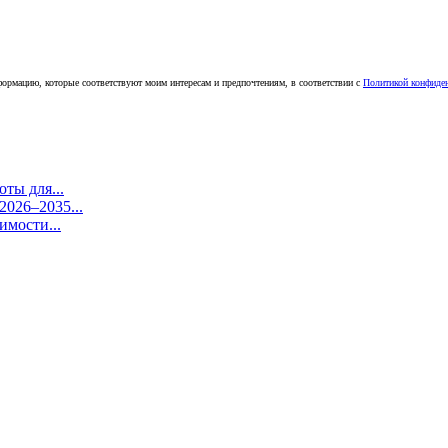
ормацию, которые соответствуют моим интересам и предпочтениям, в соответствии с
Политикой конфиде
ты для...
026–2035...
имости...