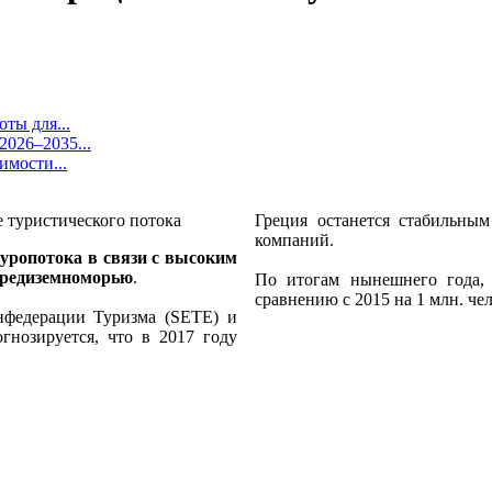
ты для...
026–2035...
имости...
Греция останется стабильны
компаний.
уропотока в связи с высоким
 Средиземноморью
.
По итогам нынешнего года,
сравнению с 2015 на 1 млн. че
нфедерации Туризма (SETE) и
нозируется, что
в 2017 году