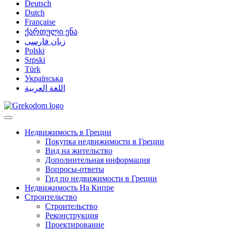
Deutsch
Dutch
Française
ქართული ენა
زبان فارسی
Polski
Srpski
Türk
Українська
اللغة العربية
Недвижимость в Греции
Покупка недвижимости в Греции
Вид на жительство
Дополнительная информация
Вопросы-ответы
Гид по недвижимости в Греции
Недвижимость На Кипре
Строительство
Строительство
Реконструкция
Проектирование