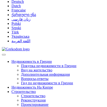
Deutsch
Dutch
Française
ქართული ენა
زبان فارسی
Polski
Srpski
Türk
Українська
اللغة العربية
Недвижимость в Греции
Покупка недвижимости в Греции
Вид на жительство
Дополнительная информация
Вопросы-ответы
Гид по недвижимости в Греции
Недвижимость На Кипре
Строительство
Строительство
Реконструкция
Проектирование