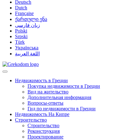
Deutsch
Dutch
Française
ქართული ენა
زبان فارسی
Polski
Srpski
Türk
Українська
اللغة العربية
Недвижимость в Греции
Покупка недвижимости в Греции
Вид на жительство
Дополнительная информация
Вопросы-ответы
Гид по недвижимости в Греции
Недвижимость На Кипре
Строительство
Строительство
Реконструкция
Проектирование