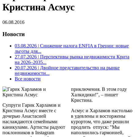
Кристина Асмус
06.08.2016
Новости
03.08.2026
| Снижение налога ENFIA в Греции: новые
льготы для...
27.07.2026
| Перспективы рынка недвижимости Крита
на 2026–2035...
20.07.2026
| Двойное представительство на рынке
недвижимости...
Все новости
приключения. В этом году
Халкидики!", – пишет
Кристина.
Супруги Гарик Харламов и
Кристина Асмус вместе с
Асмус и Харламов настолько
дочерью Анастасией
в удевлены и восторжены
наслаждаются семейными
курортом, что даже решили
каникулами. Артисты радуют
продлить отпуск: "Мы
поклонников в Instagram
наполнились гармонией,