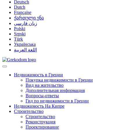
Deutsch
Dutch
Française
ქართული ენა
زبان فارسی
Polski
Srpski
Türk
Українська
اللغة العربية
Недвижимость в Греции
Покупка недвижимости в Греции
Вид на жительство
Дополнительная информация
Вопросы-ответы
Гид по недвижимости в Греции
Недвижимость На Кипре
Строительство
Строительство
Реконструкция
Проектирование