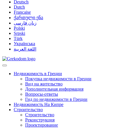
Deutsch
Dutch
Française
ქართული ენა
زبان فارسی
Polski
Srpski
Türk
Українська
اللغة العربية
Недвижимость в Греции
Покупка недвижимости в Греции
Вид на жительство
Дополнительная информация
Вопросы-ответы
Гид по недвижимости в Греции
Недвижимость На Кипре
Строительство
Строительство
Реконструкция
Проектирование