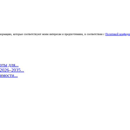
ормацию, которые соответствуют моим интересам и предпочтениям, в соответствии с
Политикой конфиде
ты для...
026–2035...
имости...