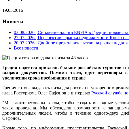
19.03.2016
Новости
03.08.2026
| Снижение налога ENFIA в Греции: новые льго
27.07.2026
| Перспективы рынка недвижимости Крита на 2
20.07.2026
| Двойное представительство на рынке недвиж
Все новости
Греция надеется привлечь больше российских туристов и п
выдачи документов. Помимо этого, идут переговоры о
увеличении срока пребывания в стране.
Греция готова выдавать визы для россиян в ускоренном режиме
глава Ростуризма Олег Сафонов в интервью
Русской службе но
"Мы заинтересованы в том, чтобы создать выгодные услови
такая проведена. Мы обсуждали возможности с западным
дополнительных людей, чтобы в течение одного-двух дн
Сафонов.
Кроме того, по информации представительства Греческой