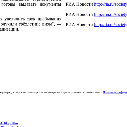
 готовы выдавать документы
РИА Новости
http://ria.ru/so
РИА Новости
http://ria.ru/so
ся увеличить срок пребывания
получили трёхлетние визы", —
РИА Новости
http://ria.ru/so
анизации.
ормацию, которые соответствуют моим интересам и предпочтениям, в соответствии с
Политикой конфиде
ты для...