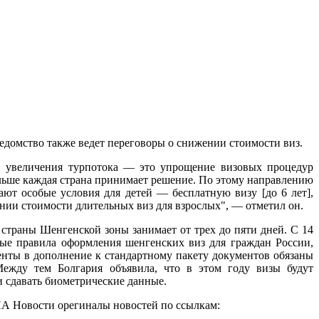
ведомство также ведет переговоры о снижении стоимости виз.
 увеличения турпотока — это упрощение визовых процедур
льше каждая страна принимает решение. По этому направлению
ают особые условия для детей — бесплатную визу [до 6 лет],
нии стоимости длительных виз для взрослых", — отметил он.
страны Шенгенской зоны занимает от трех до пяти дней. С 14
вые правила оформления шенгенских виз для граждан России,
енты в дополнение к стандартному пакету документов обязаны
Между тем Болгария объявила, что в этом году визы будут
и сдавать биометрические данные.
А Новости орегиналы новостей по ссылкам: