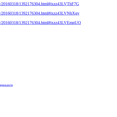
ciety/20160318/1392176304.html#ixzz43LVThF7G
ciety/20160318/1392176304.html#ixzz43LVNhXgv
ciety/20160318/1392176304.html#ixzz43LVEmnUO
нциальности