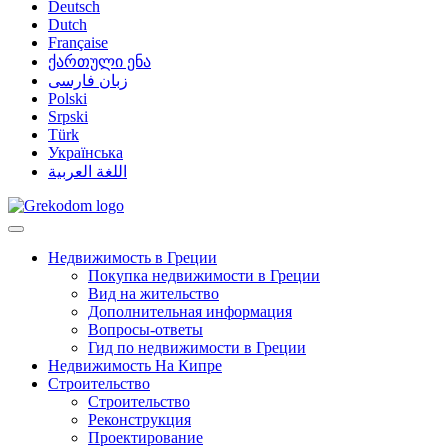
Deutsch
Dutch
Française
ქართული ენა
زبان فارسی
Polski
Srpski
Türk
Українська
اللغة العربية
Недвижимость в Греции
Покупка недвижимости в Греции
Вид на жительство
Дополнительная информация
Вопросы-ответы
Гид по недвижимости в Греции
Недвижимость На Кипре
Строительство
Строительство
Реконструкция
Проектирование