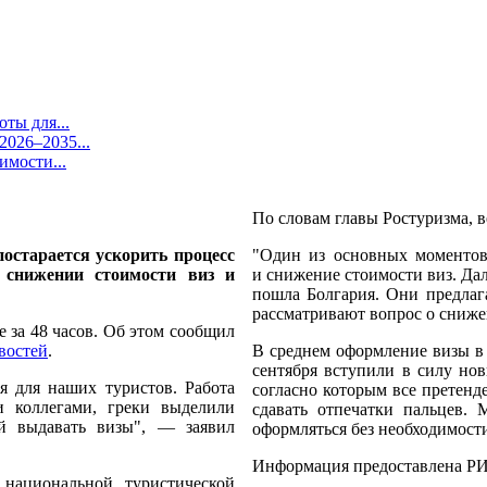
ты для...
026–2035...
имости...
По словам главы Ростуризма, 
остарается ускорить процесс
"Один из основных моментов
 снижении стоимости виз и
и снижение стоимости виз. Да
пошла Болгария. Они предлаг
рассматривают вопрос о сниже
 за 48 часов. Об этом сообщил
востей
.
В среднем оформление визы в 
сентября вступили в силу но
я для наших туристов. Работа
согласно которым все претенд
и коллегами, греки выделили
сдавать отпечатки пальцев. 
ей выдавать визы", — заявил
оформляться без необходимост
Информация предоставлена РИ
 национальной туристической