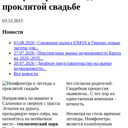
проклятой свадьбе
03.12.2015
Новости
03.08.2026
| Снижение налога ENFIA в Греции: новые
льготы для...
27.07.2026
| Перспективы рынка недвижимости Крита
на 2026–2035...
20.07.2026
| Двойное представительство на рынке
недвижимости...
Все новости
без согласия родителей.
Свадебная процессия
окаменела.. С тех пор их
Направляясь на машине в
единственная компания –
Салоники и свернув с трассы
вечность.
Эгнатия на дорогу,
проходящую через озёра, вы
Несмотря на столь мрачные
наткнётесь на необычное
легенды, Нимфопетра
место -
геологический парк
является излюбленным