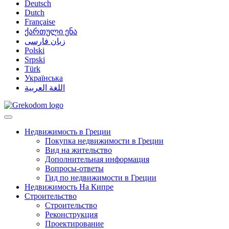
Deutsch
Dutch
Française
ქართული ენა
زبان فارسی
Polski
Srpski
Türk
Українська
اللغة العربية
Недвижимость в Греции
Покупка недвижимости в Греции
Вид на жительство
Дополнительная информация
Вопросы-ответы
Гид по недвижимости в Греции
Недвижимость На Кипре
Строительство
Строительство
Реконструкция
Проектирование