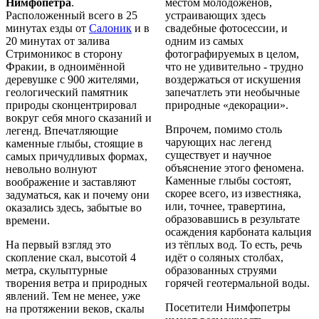
Нимфопетра
.
местом молодожёнов,
Расположенный всего в 25
устраивающих здесь
минутах езды от
Салоник
и в
свадебные фотосессии, и
20 минутах от залива
одним из самых
Стримоникос в сторону
фотографируемых в целом,
Фракии, в одноимённой
что не удивительно - трудно
деревушке с 900 жителями,
воздержаться от искушения
геологический памятник
запечатлеть эти необычные
природы сконцентрировал
природные «декорации».
вокруг себя много сказаний и
Впрочем, помимо столь
легенд. Впечатляющие
чарующих нас легенд
каменные глыбы, стоящие в
существует и научное
самых причудливых формах,
объяснение этого феномена.
невольно волнуют
Каменные глыбы состоят,
воображение и заставляют
скорее всего, из известняка,
задуматься, как и почему они
или, точнее, травертина,
оказались здесь, забытые во
образовавшись в результате
времени.
осаждения карбоната кальция
На первый взгляд это
из тёплых вод. То есть, речь
скопление скал, высотой 4
идёт о соляных столбах,
метра, скульптурные
образованных струями
творения ветра и природных
горячей геотермальной воды.
явлений. Тем не менее, уже
Посетители Нимфопетры
на протяжении веков, скалы