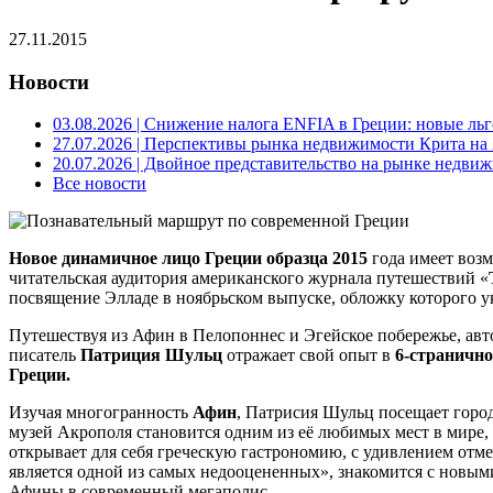
27.11.2015
Новости
03.08.2026
| Снижение налога ENFIA в Греции: новые льго
27.07.2026
| Перспективы рынка недвижимости Крита на 2
20.07.2026
| Двойное представительство на рынке недвиж
Все новости
Новое динамичное лицо Греции образца 2015
года имеет возм
читательская аудитория американского журнала путешествий «
посвящение Элладе в ноябрьском выпуске, обложку которого
Путешествуя из Афин в Пелопоннес и Эгейское побережье, авт
писатель
Патриция Шульц
отражает свой опыт в
6-страничн
Греции.
Изучая многогранность
Афин
, Патрисия Шульц посещает город
музей Акрополя становится одним из её любимых мест в мире,
открывает для себя греческую гастрономию, с удивлением отмеч
является одной из самых недооцененных», знакомится с новы
Афины в современный мегаполис.