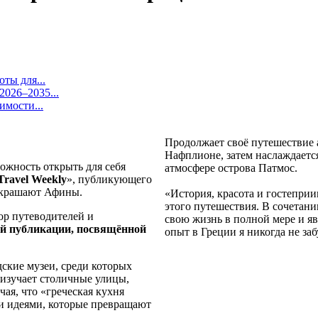
ты для...
026–2035...
имости...
Продолжает своё путешествие 
Нафплионе,
затем наслаждаетс
ожность открыть для себя
атмосфере острова Патмос.
Travel
Weekly
», публикующего
 украшают Афины.
«История, красота и гостеприим
этого путешествия. В сочетан
ор путеводителей и
свою жизнь в полной мере и я
ой публикации, посвящённой
опыт в Греции я никогда не за
ские музеи, среди которых
 изучает столичные улицы,
ая, что «греческая кухня
ми идеями, которые превращают