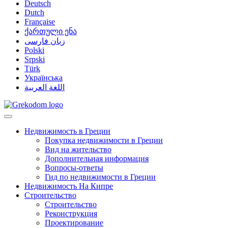
Deutsch
Dutch
Française
ქართული ენა
زبان فارسی
Polski
Srpski
Türk
Українська
اللغة العربية
Недвижимость в Греции
Покупка недвижимости в Греции
Вид на жительство
Дополнительная информация
Вопросы-ответы
Гид по недвижимости в Греции
Недвижимость На Кипре
Строительство
Строительство
Реконструкция
Проектирование