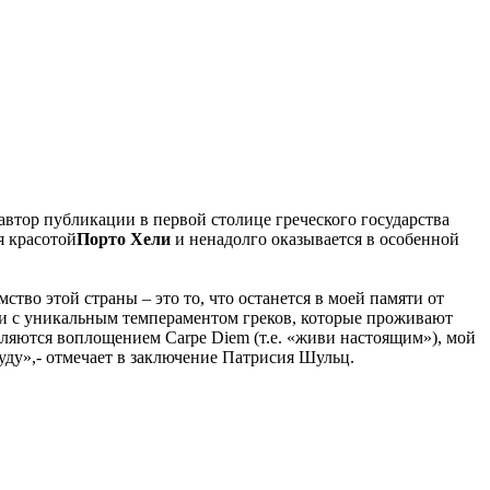
автор публикации в первой столице греческого государства
я красотой
Порто Хели
и ненадолго оказывается в особенной
ство этой страны – это то, что останется в моей памяти от
ии с уникальным темпераментом греков, которые проживают
вляются воплощением Carpe Diem (т.е. «живи настоящим»), мой
буду»,- отмечает в заключение Патрисия Шульц.