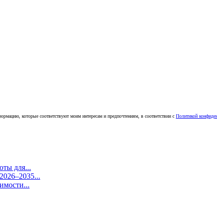
ормацию, которые соответствуют моим интересам и предпочтениям, в соответствии с
Политикой конфиде
ты для...
026–2035...
имости...