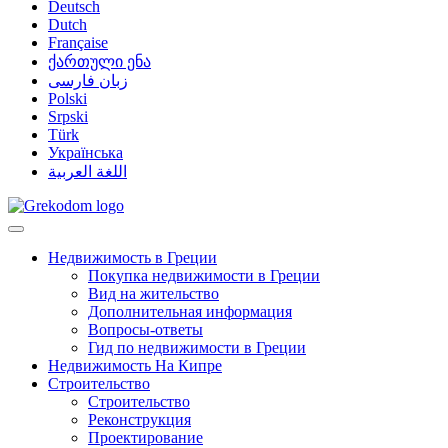
Deutsch
Dutch
Française
ქართული ენა
زبان فارسی
Polski
Srpski
Türk
Українська
اللغة العربية
Недвижимость в Греции
Покупка недвижимости в Греции
Вид на жительство
Дополнительная информация
Вопросы-ответы
Гид по недвижимости в Греции
Недвижимость На Кипре
Строительство
Строительство
Реконструкция
Проектирование