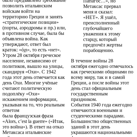
было предъявлено требование
Папагос…», но
позволить итальянским
Метаксас прервал
войскам войти на
меня и сказал:
территорию Греции и занять
«НЕТ». Я ушёл,
«стратегические позиции»
преисполненный
(порты, аэродромы и пр.) или,
глубочайшего
в противном случае, была бы
уважения к этому
объявлена война. Как
старцу, который
утверждают, ответ был
предпочёл жертвы
краток: «όχι», то есть «нет».
порабощению
.
Утром 28 октября греческое
население, независимо от
В течение войны 28
политиков, вышло на улицы,
октября ежегодно отмечалось
скандируя «Охи». С 1942
как греческими общинами по
года этот день отмечается как
всему миру, так и в самой
день Охи. Многие учёные
Греции, а после войны этот
считают политическую
день стал официальным
подоплёку «Охи»
государственным
искажением информации,
праздником.
указывая на то, что реальным
События 1940 года ежегодно
ответом
отмечаются военными и
была французская фраза
студенческими парадами.
«Alors, c’est la guerre» («Итак,
Большинство общественных
это война»). В ответ на отказ
зданий в этот день
Метаксаса итальянские
украшаются национальными