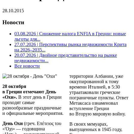
28.10.2015
Новости
03.08.2026
| Снижение налога ENFIA в Греции: новые
льготы для...
27.07.2026
| Перспективы рынка недвижимости Крита
на 2026–2035...
20.07.2026
| Двойное представительство на рынке
недвижимости...
Все новости
территории Албании, уже
оккупированной к тому
28 октября
времени Италией, в 5:30
в Греции отмечают
День
утраатаковали греческие
«Охи».
В этот день в Греции
пограничные пункты. Ответ
проходят самые
Метаксаса ознаменовал
разнообразные праздничные
вступление Греции
и официальные мероприятия.
во Вторую мировую войну.
День Охи
(греч.
Επέτειος του
В своих мемуарах,
«'Οχι»
— годовщина
выпущенных в 1945 году,