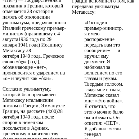
«Нет») — государственный
Грацци вспоминал о том, как
праздник в Греции, который
передавал ультиматум
отмечается 28 октября в
Метаксасу:
память об отклонении
ультиматума, предъявленного
«Господин
Италией греческому премьер-
премьер-министр,
министру (правившему с 4
я имею
августа1936 года по 29
распоряжение
января 1941 года) Иоаннису
передать вам это
Метаксасу 28
сообщение» — и
октября 1940 года. Греческое
вручил ему
слово «όχι» ['o̞.çi],
документ. Я
обозначающее «нет»,
наблюдал за
произносится с ударением на
волнением по его
«о» и звучит как «όхи».
глазам и рукам.
Твердым голосом,
Согласно ультиматуму,
глядя мне в глаза,
который был предъявлен
Метаксас сказал
Метаксасу итальянским
мне: «Это война».
послом в Греции, Эммануэле
Я ответил, что
Грацци, на рассвете (4:00)28
этого можно было
октября 1940 года после
бы избежать. Он
споров в немецком
ответил: «НЕТ».
посольстве в Афинах,
Я добавил: «если
греческому правительству
генерал