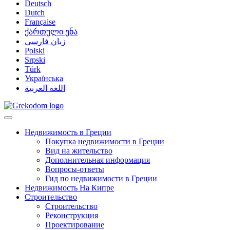
Deutsch
Dutch
Française
ქართული ენა
زبان فارسی
Polski
Srpski
Türk
Українська
اللغة العربية
Недвижимость в Греции
Покупка недвижимости в Греции
Вид на жительство
Дополнительная информация
Вопросы-ответы
Гид по недвижимости в Греции
Недвижимость На Кипре
Строительство
Строительство
Реконструкция
Проектирование