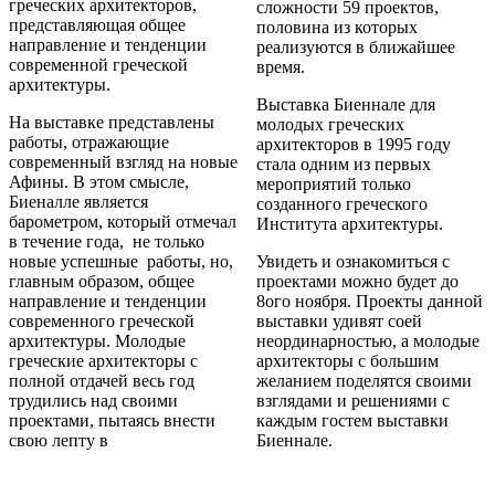
греческих архитекторов,
сложности 59 проектов,
представляющая общее
половина из которых
направление и тенденции
реализуются в ближайшее
современной греческой
время.
архитектуры.
Выставка Биеннале для
На выставке представлены
молодых греческих
работы, отражающие
архитекторов в 1995 году
современный взгляд на новые
стала одним из первых
Афины. В этом смысле,
мероприятий только
Биеналле является
созданного греческого
барометром, который отмечал
Института архитектуры.
в течение года, не только
новые успешные работы, но,
Увидеть и ознакомиться с
главным образом, общее
проектами можно будет до
направление и тенденции
8ого ноября. Проекты данной
современного греческой
выставки удивят соей
архитектуры. Молодые
неординарностью, а молодые
греческие архитекторы с
архитекторы с большим
полной отдачей весь год
желанием поделятся своими
трудились над своими
взглядами и решениями с
проектами, пытаясь внести
каждым гостем выставки
свою лепту в
Биеннале.