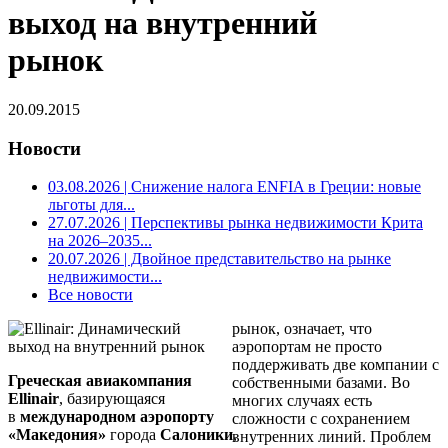
выход на внутренний
рынок
20.09.2015
Новости
03.08.2026
| Снижение налога ENFIA в Греции: новые
льготы для...
27.07.2026
| Перспективы рынка недвижимости Крита
на 2026–2035...
20.07.2026
| Двойное представительство на рынке
недвижимости...
Все новости
рынок, означает, что
аэропортам не просто
поддерживать две компании с
Греческая авиакомпания
собственными базами. Во
Ellinair
, базирующаяся
многих случаях есть
в
международном аэропорту
сложности с сохранением
«Македония»
города
Салоники
,
внутренних линий. Проблем