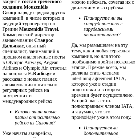
входит в
состав греческого
можно избежать, сочетая их с
холдинга Mouzenidis
движением из-за рубежа.
Group
наряду с рядом других
компаний, в числе которых и
Планируете ли вы
ведущий туроператор по
сотрудничество с
Греции
Mouzenidis Travel
.
зарубежными
Коммерческий директор
авиакомпаниями?
авиакомпании
Ставрос
Да, мы размышляем на эту
Дальякас
, опытный
тему, как и любая серьезная
специалист, занимавший в
компания, но для этого
прошлом аналогичные посты
необходимо пройти несколько
в Olympic Airways, Aegean
этапов. Прежде всего, мы
Airlines и Olympic Air, ответил
должны стать членами
на вопросы
E-Radio.gr
и
interlining agreement IATA,
рассказал о новых планах
которое уже в стадии
авиакомпании касательно
подготовки и в скором
регулярных рейсов на
времени будет осуществлено.
внутренних и
Второй шаг - стать
международных рейсах.
полноправным членом IATA,
Каковы ваши новые
и я думаю, что это
планы относительно
произойдёт уже в этом году.
рейсов из Салоник?
Планируется ли
Уже начаты авиарейсы,
дополнительное