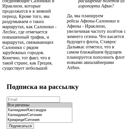
соединяющие Салоники и
расширение полётов из
Ираклион, которые
аэропорта Афин?
продолжатся и в зимний
Да, мы планируем
период. Кроме того, мы
рейсы Афины-Салоники и
раздумываем о таких
Афины - Ираклион,
маршрутах, как Салоники -
увеличивая частоту полётов с
Лесбос, где отмечается
зимнего сезона. Что касается
повышенный трафик, и
будущего флота, Ставрос
маршрутах, связывающих
Дальякас отметил, что в
Салоники с рядом
самом ближайшем будущем
зарубежных городов.
планируется пополнить флот
Конечно, тот факт, что в
новыми авиалайнерами
такой стране, как Греция,
Airbus.
существует небольшой
Подписка на рассылку
Подписаться