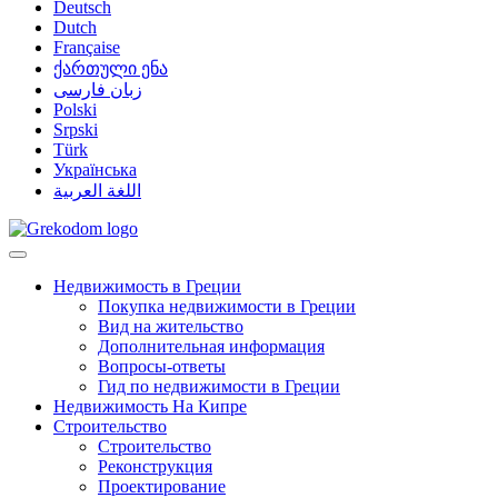
Deutsch
Dutch
Française
ქართული ენა
زبان فارسی
Polski
Srpski
Türk
Українська
اللغة العربية
Недвижимость в Греции
Покупка недвижимости в Греции
Вид на жительство
Дополнительная информация
Вопросы-ответы
Гид по недвижимости в Греции
Недвижимость На Кипре
Строительство
Строительство
Реконструкция
Проектирование