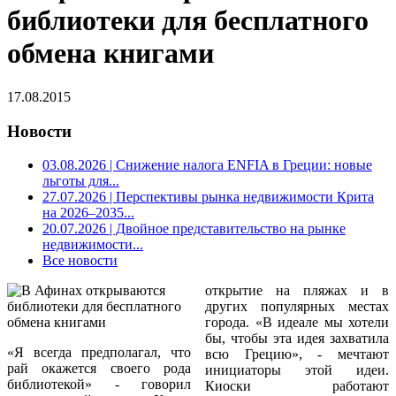
библиотеки для бесплатного
обмена книгами
17.08.2015
Новости
03.08.2026
| Снижение налога ENFIA в Греции: новые
льготы для...
27.07.2026
| Перспективы рынка недвижимости Крита
на 2026–2035...
20.07.2026
| Двойное представительство на рынке
недвижимости...
Все новости
открытие на пляжах и в
других популярных местах
города. «В идеале мы хотели
бы, чтобы эта идея захватила
«Я всегда предполагал, что
всю Грецию», - мечтают
рай окажется своего рода
инициаторы этой идеи.
библиотекой» - говорил
Киоски работают