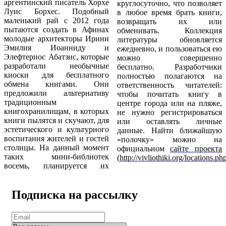
аргентинский писатель Хорхе
круглосуточно, что позволяет
Луис Борхес. Подобный
в любое время брать книги,
маленький рай с 2012 года
возвращать их или
пытаются создать в Афинах
обменивать. Коллекция
молодые архитекторы Ирини
литературы обновляется
Эмилия Иоанниду и
ежедневно, и пользоваться ею
Элефтериос Абатзис, которые
можно совершенно
разработали необычные
бесплатно. Разработчики
киоски для бесплатного
полностью полагаются на
обмена книгами. Они
ответственность читателей:
предложили альтернативу
чтобы почитать книгу в
традиционным
центре города или на пляже,
книгохранилищам, в которых
не нужно регистрироваться
книги пылятся и скучают, для
или оставлять личные
эстетического и культурного
данные. Найти ближайшую
воспитания жителей и гостей
«полочку» можно на
столицы. На данный момент
официальном
сайте проект
а
таких мини-библиотек
(
http://vivliothiki.org/locations.ph
восемь, планируется их
Подписка на рассылку