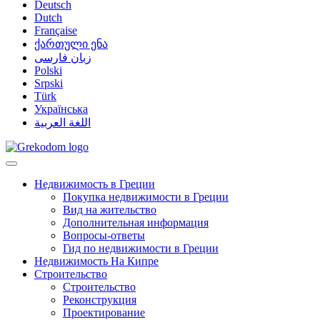
Deutsch
Dutch
Française
ქართული ენა
زبان فارسی
Polski
Srpski
Türk
Українська
اللغة العربية
Недвижимость в Греции
Покупка недвижимости в Греции
Вид на жительство
Дополнительная информация
Вопросы-ответы
Гид по недвижимости в Греции
Недвижимость На Кипре
Строительство
Строительство
Реконструкция
Проектирование