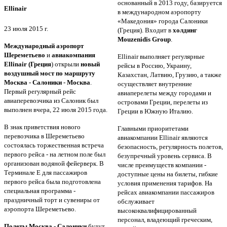
основанный в 2013 году, базируется
Ellinair
в международном аэропорту
«Македония» города Салоники
23 июля 2015 г.
(Греция). Входит в
холдинг
Mouzenidis Group
.
Международный аэропорт
Шереметьево
и
авиакомпания
Ellinair выполняет регулярные
Ellinair (Греция
) открыли
новый
рейсы в Россию, Украину,
воздушный мост по маршруту
Казахстан, Латвию, Грузию, а также
Москва - Салоники - Москва
.
осуществляет внутренние
Первый регулярный рейс
авиаперелеты между городами и
авиаперевозчика из Салоник был
островами Греции, перелеты из
выполнен вчера, 22 июля 2015 года.
Греции в Южную Италию.
В знак приветствия нового
Главными приоритетами
перевозчика в Шереметьево
авиакомпании Ellinair являются
состоялась торжественная встреча
безопасность, регулярность полетов,
первого рейса - на летном поле был
безупречный уровень сервиса. В
организован водяной фейерверк. В
числе преимуществ компании -
Терминале Е для пассажиров
доступные цены на билеты, гибкие
первого рейса была подготовлена
условия применения тарифов. На
специальная программа -
рейсах авиакомпании пассажиров
праздничный торт и сувениры от
обслуживает
аэропорта Шереметьево.
высококвалифицированный
персонал, владеющий греческим,
Полеты Москва - Салоники
будут