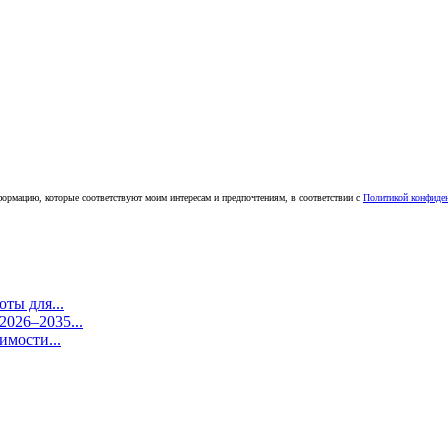
ормацию, которые соответствуют моим интересам и предпочтениям, в соответствии с
Политикой конфиде
ты для...
026–2035...
имости...