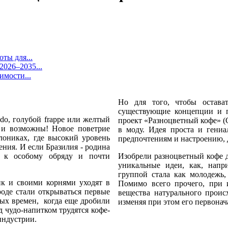
ты для...
026–2035...
имости...
Но для того, чтобы остават
существующие концепции и п
do, голубой frappe или желтый
проект «Разноцветный кофе» (C
 и возможны! Новое поветрие
в моду. Идея проста и гениа
лониках, где высокий уровень
предпочтениям и настроению,
ения. И если Бразилия - родина
о к особому обряду и почти
Изобрели разноцветный кофе 
уникальные идеи, как, напр
группой стала как молодежь,
к и своими корнями уходят в
Помимо всего прочего, при 
роде стали открываться первые
вещества натурального проис
ных времен, когда еще дробили
изменяя при этом его первонач
 чудо-напитком трудятся кофе-
-индустрии.