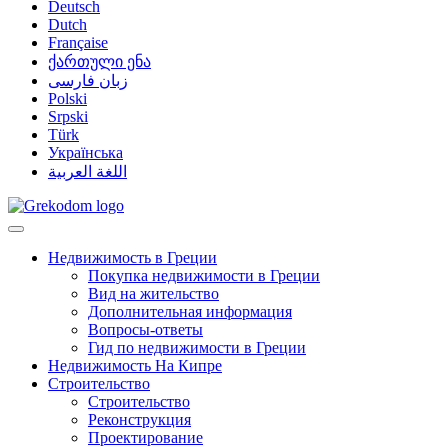
Deutsch
Dutch
Française
ქართული ენა
زبان فارسی
Polski
Srpski
Türk
Українська
اللغة العربية
Недвижимость в Греции
Покупка недвижимости в Греции
Вид на жительство
Дополнительная информация
Вопросы-ответы
Гид по недвижимости в Греции
Недвижимость На Кипре
Строительство
Строительство
Реконструкция
Проектирование