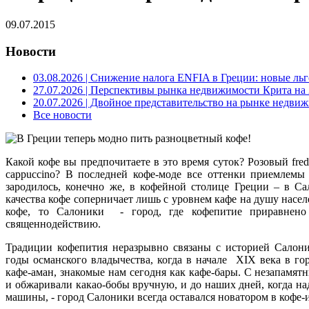
09.07.2015
Новости
03.08.2026
| Снижение налога ENFIA в Греции: новые льго
27.07.2026
| Перспективы рынка недвижимости Крита на 2
20.07.2026
| Двойное представительство на рынке недвиж
Все новости
Какой кофе вы предпочитаете в это время суток? Розовый fred
cappuccino? В последней кофе-моде все оттенки приемлемы
зародилось, конечно же, в кофейной столице Греции – в Са
качества кофе соперничает лишь с уровнем кафе на душу насел
кофе, то Салоники - город, где кофепитие приравнен
священнодействию.
Традиции кофепития неразрывно связаны с историей Салони
годы османского владычества, когда в начале XIX века в го
кафе-аман, знакомые нам сегодня как кафе-бары. С незапамят
и обжаривали какао-бобы вручную, и до наших дней, когда над
машины, - город Салоники всегда оставался новатором в кофе