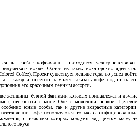
ься на гребне кофе-волны, приходится усовершенствовать
ридумывать новые. Одной из таких новаторских идей стал
olored Coffee). Проект существует меньше года, но успел войти
льна: каждый посетитель может заказать кофе под стать его
 дополнив его красочным пенным ассорти.
две женщины, бурной фантазии которых принадлежат и другие
имер, невзбитый фраппе Оле с молочной пенкой. Целевой
 особенно юные особы, так и другие возрастные категории.
изготовлении кофе используются только сертифицированные
хождения, с помощью которых колдуют над цветом кофе, не
ального вкуса.