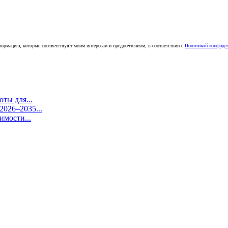
ормацию, которые соответствуют моим интересам и предпочтениям, в соответствии с
Политикой конфиде
ты для...
026–2035...
имости...