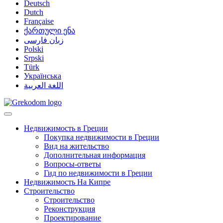
Deutsch
Dutch
Française
ქართული ენა
زبان فارسی
Polski
Srpski
Türk
Українська
اللغة العربية
Недвижимость в Греции
Покупка недвижимости в Греции
Вид на жительство
Дополнительная информация
Вопросы-ответы
Гид по недвижимости в Греции
Недвижимость На Кипре
Строительство
Строительство
Реконструкция
Проектирование