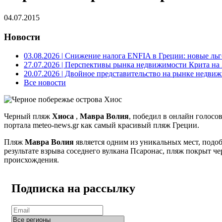
04.07.2015
Новости
03.08.2026
| Снижение налога ENFIA в Греции: новые льго
27.07.2026
| Перспективы рынка недвижимости Крита на 2
20.07.2026
| Двойное представительство на рынке недвиж
Все новости
Черный пляж
Хиоса
,
Мавра Волия
, победил в онлайн голосо
портала meteo-news.gr как самый красивый пляж Греции.
Пляж
Мавра Волия
является одним из уникальных мест, подоб
результате взрыва соседнего вулкана Псаронас, пляж покрыт ч
происхождения.
Подписка на рассылку