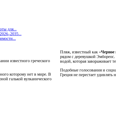
ты для...
026–2035...
имости...
Пляж, известный как «
Черное 
рядом с деревушкой Эмбореос. 
вании известного греческого
водой, которая завораживает т
Подобные голосования и социа
ного которому нет в мире. В
Греция не перестает удивлять 
ерной галькой вулканического