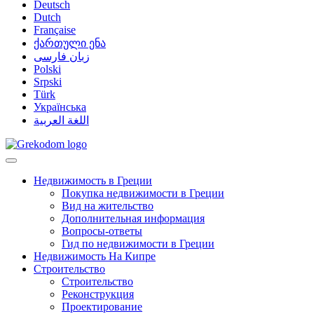
Deutsch
Dutch
Française
ქართული ენა
زبان فارسی
Polski
Srpski
Türk
Українська
اللغة العربية
Недвижимость в Греции
Покупка недвижимости в Греции
Вид на жительство
Дополнительная информация
Вопросы-ответы
Гид по недвижимости в Греции
Недвижимость На Кипре
Строительство
Строительство
Реконструкция
Проектирование