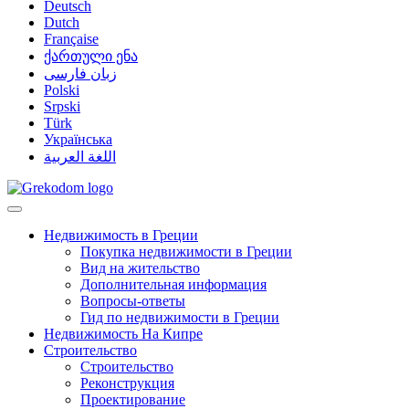
Deutsch
Dutch
Française
ქართული ენა
زبان فارسی
Polski
Srpski
Türk
Українська
اللغة العربية
Недвижимость в Греции
Покупка недвижимости в Греции
Вид на жительство
Дополнительная информация
Вопросы-ответы
Гид по недвижимости в Греции
Недвижимость На Кипре
Строительство
Строительство
Реконструкция
Проектирование