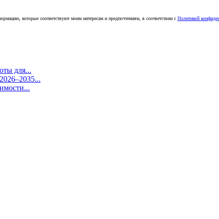
ормацию, которые соответствуют моим интересам и предпочтениям, в соответствии с
Политикой конфиде
ты для...
026–2035...
имости...