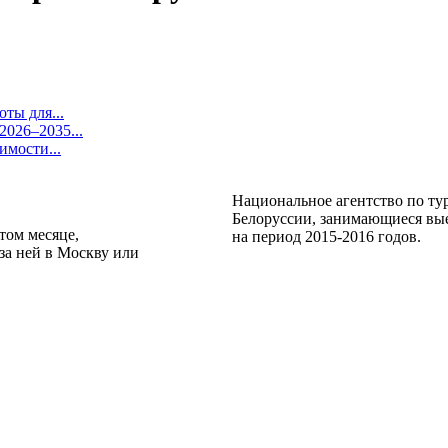
ты для...
026–2035...
имости...
Национальное агентство по т
Белоруссии, занимающиеся вые
том месяце,
на период 2015-2016 годов.
за ней в Москву или