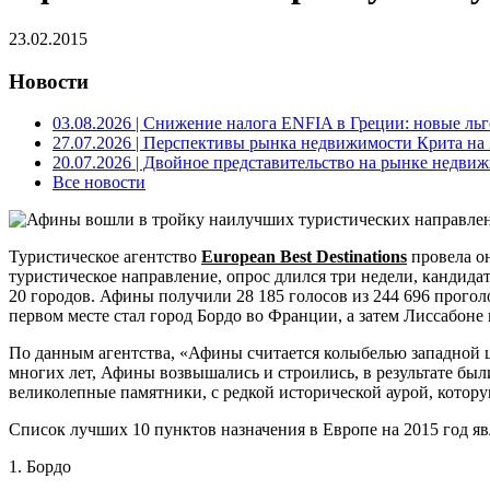
23.02.2015
Новости
03.08.2026
| Снижение налога ENFIA в Греции: новые льго
27.07.2026
| Перспективы рынка недвижимости Крита на 2
20.07.2026
| Двойное представительство на рынке недвиж
Все новости
Туристическое агентство
European Best Destinations
провела о
туристическое направление, опрос длился три недели, кандида
20 городов. Афины получили 28 185 голосов из 244 696 прого
первом месте стал город Бордо во Франции, а затем Лиссабоне 
По данным агентства, «Афины считается колыбелью западной
многих лет, Афины возвышались и строились, в результате бы
великолепные памятники, с редкой исторической аурой, котору
Список лучших 10 пунктов назначения в Европе на 2015 год яв
1. Бордо