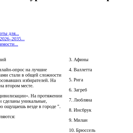
ты для...
026–2035...
имости...
3. Афины
нлайн-опрос на лучшие
4. Валлетта
тами стали в общей сложности
5. Рига
лосовавших избирателей. На
на втором месте.
6. Загреб
 цивилизации». На протяжении
7. Любляна
ли сделаны уникальные,
ю ощущаешь везде в городе ".
8. Инсбрук
ляются:
9. Милан
10. Брюссель