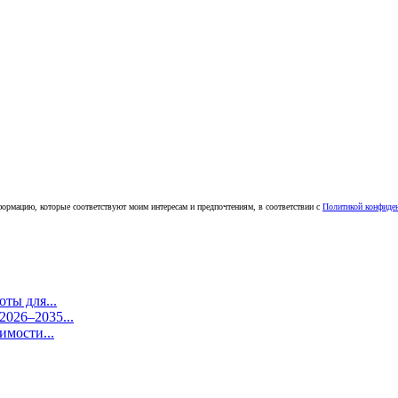
ормацию, которые соответствуют моим интересам и предпочтениям, в соответствии с
Политикой конфиде
ты для...
026–2035...
имости...