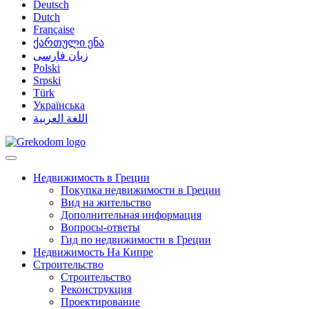
Deutsch
Dutch
Française
ქართული ენა
زبان فارسی
Polski
Srpski
Türk
Українська
اللغة العربية
Недвижимость в Греции
Покупка недвижимости в Греции
Вид на жительство
Дополнительная информация
Вопросы-ответы
Гид по недвижимости в Греции
Недвижимость На Кипре
Строительство
Строительство
Реконструкция
Проектирование