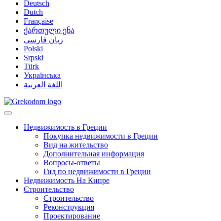
Deutsch
Dutch
Française
ქართული ენა
زبان فارسی
Polski
Srpski
Türk
Українська
اللغة العربية
Недвижимость в Греции
Покупка недвижимости в Греции
Вид на жительство
Дополнительная информация
Вопросы-ответы
Гид по недвижимости в Греции
Недвижимость На Кипре
Строительство
Строительство
Реконструкция
Проектирование