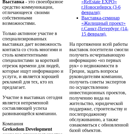
Выставка
- это своеобразное
«ReEstate EXPO»
средство коммуникации,
г.Новосибирск (3-6
отличающееся своими
февраля);
собственными
Выставка-семинар
возможностями.
«Жилищный проект»
г.Санкт-Петербург (14-
Только активное участие в
15 февраля).
специализированных
выставках дает возможность
На протяжении всей работы
контакта со столь многими и
выставок посетители смогли
столь компетентными
получить исчерпывающую
специалистами за короткий
информацию «из первых
отрезок времени для людей,
рук» о недвижимости в
которые ищут информацию и
Греции, задать вопросы
услуги, и является хорошей
руководителям компании,
рекламой для тех, кто их
получить советы экспертов
предлагает.
по осуществлению
инвестиционных проектов,
Участие в выставках сегодня
получению вида на
является непременной
жительство, юридической
составляющей успеха
поддержке, строительству и
развивающейся компании.
послепродажному
обслуживанию, а также
Компания
ознакомиться с обновленной
Grekodom
Development
базой объектов.