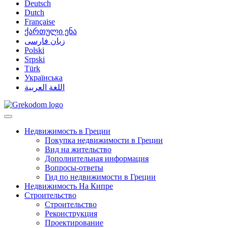
Deutsch
Dutch
Française
ქართული ენა
زبان فارسی
Polski
Srpski
Türk
Українська
اللغة العربية
Недвижимость в Греции
Покупка недвижимости в Греции
Вид на жительство
Дополнительная информация
Вопросы-ответы
Гид по недвижимости в Греции
Недвижимость На Кипре
Строительство
Строительство
Реконструкция
Проектирование