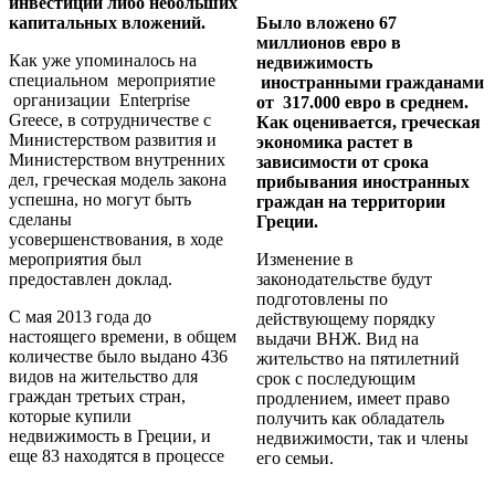
инвестиций либо небольших
капитальных вложений.
Было вложено 67
миллионов евро в
Как уже упоминалось на
недвижимость
специальном мероприятие
иностранными гражданами
организации Enterprise
от 317.000 евро в среднем.
Greece, в сотрудничестве с
Как оценивается, греческая
Министерством развития и
экономика растет в
Министерством внутренних
зависимости от срока
дел, греческая модель закона
прибывания иностранных
успешна, но могут быть
граждан на территории
сделаны
Греции.
усовершенствования, в ходе
мероприятия был
Изменение в
предоставлен доклад.
законодательстве будут
подготовлены по
С мая 2013 года до
действующему порядку
настоящего времени, в общем
выдачи ВНЖ. Вид на
количестве было выдано 436
жительство на пятилетний
видов на жительство для
срок с последующим
граждан третьих стран,
продлением, имеет право
которые купили
получить как обладатель
недвижимость в Греции, и
недвижимости, так и члены
еще 83 находятся в процессе
его семьи.