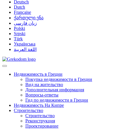
Deutsch
Dutch
Française
ქართული ენა
زبان فارسی
Polski
Srpski
Türk
Українська
اللغة العربية
Недвижимость в Греции
Покупка недвижимости в Греции
Вид на жительство
Дополнительная информация
Вопросы-ответы
Гид по недвижимости в Греции
Недвижимость На Кипре
Строительство
Строительство
Реконструкция
Проектирование