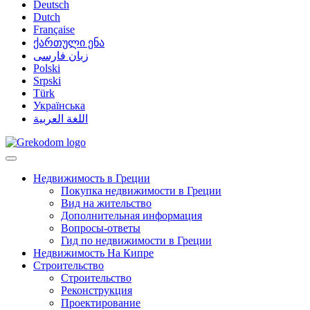
Deutsch
Dutch
Française
ქართული ენა
زبان فارسی
Polski
Srpski
Türk
Українська
اللغة العربية
Недвижимость в Греции
Покупка недвижимости в Греции
Вид на жительство
Дополнительная информация
Вопросы-ответы
Гид по недвижимости в Греции
Недвижимость На Кипре
Строительство
Строительство
Реконструкция
Проектирование