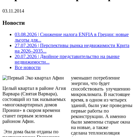
03.11.2014
Новости
03.08.2026
| Снижение налога ENFIA в Греции: новые
льготы для...
27.07.2026
| Перспективы рынка недвижимости Крита
на 2026–2035...
20.07.2026
| Двойное представительство на рынке
недвижимости...
Все новости
уменьшит потребление
энергии, что будет
Целый квартал в районе Агия
способствовать улучшению
Варвара (Святая Варвара),
микроклимата. В настоящее
состоящий из так называемых
время, в одном из четырех
«многоквартирных домов
зданий, были уже проведены
Пронии» в скором времени
первые работы по
станет первым зеленым
реконструкции. А именно
районом Афин.
были заменены старые окна
на новые, а также
Эти дома были отданы по
сделана теплоизоляция