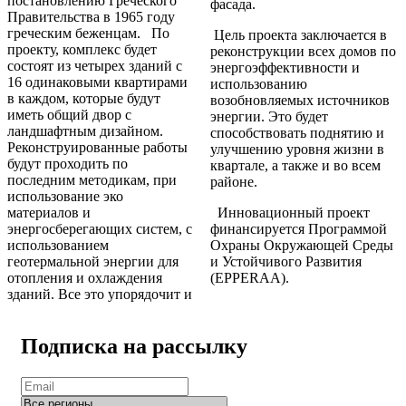
постановлению Греческого
фасада
.
Правительства в 1965 году
греческим беженцам. По
Цель проекта заключается в
проекту, комплекс будет
реконструкции всех домов по
состоят из четырех зданий с
энергоэффективности и
16 одинаковыми квартирами
использованию
в каждом, которые будут
возобновляемых источников
иметь общий двор с
энергии. Это будет
ландшафтным дизайном.
способствовать поднятию и
Реконструированные работы
улучшению уровня жизни в
будут проходить по
квартале, а также и во всем
последним методикам, при
районе.
использование эко
материалов и
Инновационный проект
энергосберегающих систем, с
финансируется Программой
использованием
Охраны Окружающей Среды
геотермальной энергии для
и Устойчивого Развития
отопления и охлаждения
(EPPERAA).
зданий. Все это упорядочит и
Подписка на рассылку